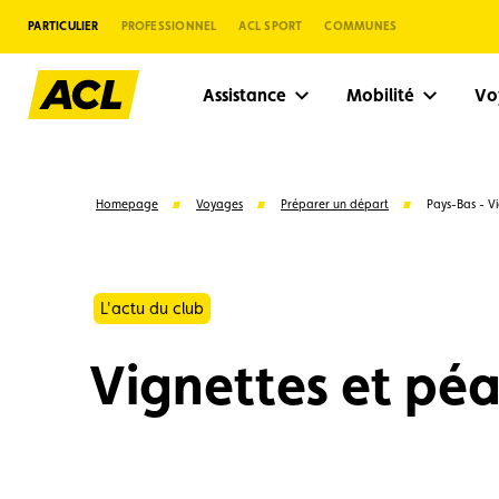
PARTICULIER
PROFESSIONNEL
ACL SPORT
COMMUNES
Assistance
Mobilité
V
Homepage
Voyages
Préparer un départ
Pays-Bas - V
L'actu du club
Vignettes et pé
Suggestions