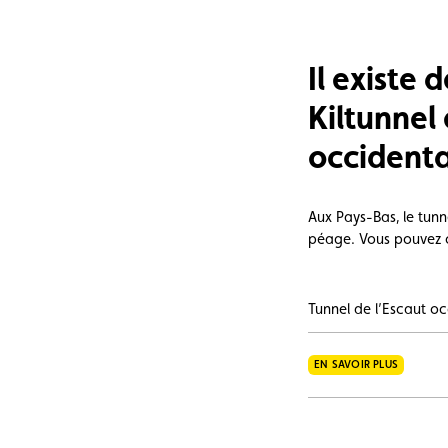
e vente
Vignette
Location
Il existe 
Kiltunnel 
occidenta
Aux Pays-Bas, le tunn
péage. Vous pouvez con
Tunnel de l’Escaut oc
EN SAVOIR PLUS