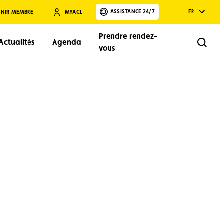
ASSISTANCE 24/7
FR
ENIR MEMBRE
MYACL
Prendre rendez-
Actualités
Agenda
Rech
vous
Rechercher