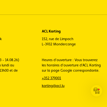
ACL Karting
ck
152, rue de Limpach
L-3932 Mondercange
3 - 14.08.26)
Heures d'ouverture : Vous trouverez
 lundi au
les horaires d'ouverture d'ACL Karting
13h00 et de
sur la page Google correspondante.
+352 379001
karting@acl.lu
Ouvrir
les
infos