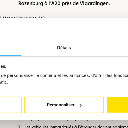
Rozenburg à l’A20 près de Vlaardingen.
w.e-tol.nl
Détails
ison
L’e-TOL est un système de péage électronique utilisé dans ce
ies.
d’usage des routes. Ce système permet un enregistrement 
?
arrêt à un poste de péage.
e personnaliser le contenu et les annonces, d'offrir des fonctio
afic.
Par exemple, sur la nouvelle liaison A24/Blankenburg, une p
automatiquement prise, ce qui vous permettra de poursuivre v
Personnaliser
Il n’y a pas de frais de péage supplémentaires pour le
Les véhicules immatriculés à l’étranger doivent égalem