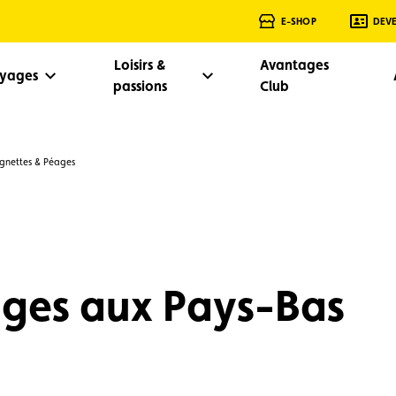
E-SHOP
DEV
Loisirs &
Avantages
oyages
passions
Club
ignettes & Péages
ages aux Pays-Bas