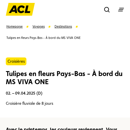
Recherche
Homepage
Voyages
Destinations
Tulipes en fleurs Pays-Bas - À bord du MS VIVA ONE
Recher
Croisières
Suggestions
Tulipes en fleurs Pays-Bas - À bord du
Carte membre
Avantages
Contrat de vente
MS VIVA ONE
02. – 09.04.2025 (D)
Vignette
Location
Croisière fluviale de 8 jours
Avec le printemps, les couleurs reviennent. Vous