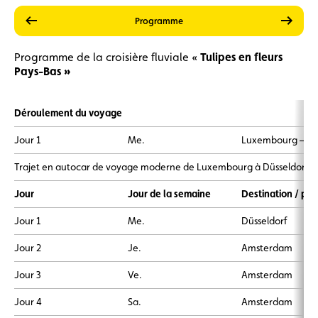
précédent
suiva
Prestations
Prix
Programme
Programme de la croisière fluviale «
Tulipes en fleurs
Pays-Bas »
Déroulement du voyage
Jour 1
Me.
Luxembourg – Dü
Trajet en autocar de voyage moderne de Luxembourg à Düsseldorf. 
Jour
Jour de la semaine
Destination / por
Jour 1
Me.
Düsseldorf
Jour 2
Je.
Amsterdam
Jour 3
Ve.
Amsterdam
Jour 4
Sa.
Amsterdam