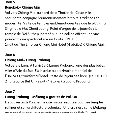
Jour 5
Bangkok – Chiang Mai
Vol vers Chiang Mai, au nord de la Thaïlande. Cette ville
séduisante conjugue harmonieusement histoire, traditions et
modernité. Visite de temples emblématiques tels que le Wat Phra
Singh et le Wat Chedi Luang. Point d’orgue de la journée : le
temple de Doi Suthep, perché sur une colline offrant une vue
panoramique spectaculaire sur la ville. (Pt. Dj.)
1 nuit au The Empress Chiang Mai Hotel (4 étoiles) à Chiang Mai.
Jour 6
Chiang Mai – Luang Prabang
Vol vers le Laos. À l’arrivée à Luang Prabang, l’une des plus belles
villes d’Asie du Sud-Est inscrite au patrimoine mondial de
l’UNESCO, transfert à l’hôtel. Reste de la journée libre. (Pt. Dj., Dî.)
2 nuits au Le Bel Air Resort (4 étoiles) à Luang Prabang.
Jour 7
Luang Prabang – Mékong & grottes de Pak Ou
Découverte de l’ancienne cité royale, réputée pour ses temples
raffinés et son architecture coloniale. Une croisière sur le Mékong
vous conduit jusqu’aux mystérieuses grottes de Pak Ou, qui