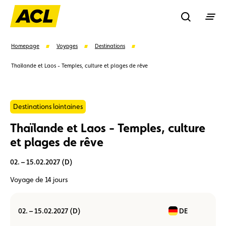
Recherche
Homepage
Voyages
Destinations
Thaïlande et Laos - Temples, culture et plages de rêve
Recher
Destinations lointaines
Suggestions
Thaïlande et Laos - Temples, culture
Carte membre
Avantages
Contrat de vente
et plages de rêve
02. – 15.02.2027 (D)
Vignette
Location
Voyage de 14 jours
02. – 15.02.2027 (D)
DE