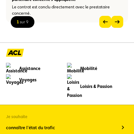
Le contrat est conclu directement avec le prestataire
concerné.
1
sur 9
Voir
Voir
l’image
l’image
Voir
précédente
suivante
l’image
en
grand
Assistance
Mobilité
Voyages
Loisirs & Passion
Je souhaite
connaître l'état du trafic