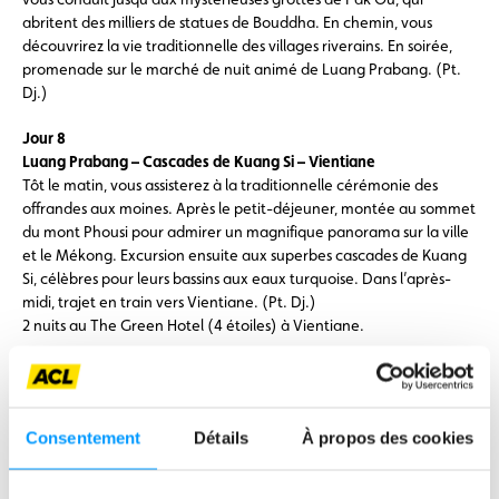
abritent des milliers de statues de Bouddha. En chemin, vous
découvrirez la vie traditionnelle des villages riverains. En soirée,
promenade sur le marché de nuit animé de Luang Prabang. (Pt.
Dj.)
Jour 8
Luang Prabang – Cascades de Kuang Si – Vientiane
Tôt le matin, vous assisterez à la traditionnelle cérémonie des
offrandes aux moines. Après le petit-déjeuner, montée au sommet
du mont Phousi pour admirer un magnifique panorama sur la ville
et le Mékong. Excursion ensuite aux superbes cascades de Kuang
Si, célèbres pour leurs bassins aux eaux turquoise. Dans l’après-
midi, trajet en train vers Vientiane. (Pt. Dj.)
2 nuits au The Green Hotel (4 étoiles) à Vientiane.
Jour 9
Vientiane
Découverte de la paisible capitale du Laos. Parmi les sites
Consentement
Détails
À propos des cookies
incontournables figurent le Wat Si Muang, l’impressionnant
Buddha Park ainsi que le sanctuaire national de That Luang,
recouvert d’or. Depuis l’arc de triomphe Patuxay, vous profiterez