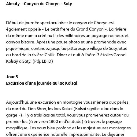
Almaty – Canyon de Charyn – Saty
Début de journée spectaculaire : le canyon de Charyn est
également appelé « Le petit frère du Grand Canyon ». La rivière
du même nom a créé au fil des millénaires un paysage rocheux et
canyon bizarre. Après une pause photo et une promenade avec
pique-nique, continuez jusqu’au pittoresque village de Saty, situé
au bord de la rivière Chilik. Dîner et nuit à l’hôtel 3 étoiles Grand
Kolsay à Saty. (Pdj, LB, D)
Jour 5
Excursion d’une journée au lac Kolsai
Aujourd’hui, une excursion en montagne vous mènera aux perles
du nord du Tien Shan, les lacs Kolsai (Kolsai signifie « lac dans la
gorge »). Il y a trois lacs au total, vous vous promènerez autour du
premier lac (à environ 1800 m d’altitude) à travers le paysage
magnifique. Les eaux bleu profond et les majestueuses montagnes
offrent une expérience naturelle impressionnante. Le déjeuner