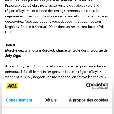
Przewalski. Le célèbre naturaliste russe a autrefois exploré la
région d’Issyk Kul et a laissé des enregistrements précieux. Le
déjeuner est prévu dans le village de Tepke, et sur une ferme, vous
découvrirez l’élevage des chevaux, des bovins et des moutons
kirghizes. Retour à Karakol. Dîner dans un restaurant local. (Pdj,
Dj, D)
Jour 8
Marché aux animaux à Karakol, chasse à l’aigle dans la gorge de
Jety Oguz
Aujourd’hui, c’est dimanche, et vous visiterez le grand marché aux
animaux. Très tôt le matin, les gens de toute la région d’Issyk Kul
viennent ici. On y négocie, on marchande, on essaye les chevaux
et on échange des nouvelles importantes. Après le petit-déjeuner
tardif à l’hôtel, vous irez dans la pittoresque gorge de Jety Oguz.
Les habitants associent de nombreuses légendes à cet endroit,
votre guide connaît toutes ces légendes et sait aussi pourquoi le
Consentement
Détails
À propos des cookies
nom de la gorge signifie « Sept Taureaux ». Ici, vous découvrirez
également l’ancienne tradition de la chasse à l’aigle – un chasseur