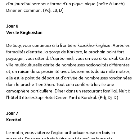
d’aujourd’hui sera sous forme d’un pique-nique (boîte à lunch).
Dîner en commun. (Pdj, LB, D)
Jour 6
Vers le Kirghizistan
De Saty, vous continuez à la frontière kazakho-kirghize. Après les
formalités d’entrée, la gorge de Karkara, le prochain point fort
paysager, vous attend. L’après-midi, vous arrivez à Karakol. Cette
ville multiculturelle abrite de nombreuses nationalités différentes
et, en raison de sa proximité avec les sommets de six mille mètres,
elle est le point de départ et d’arrivée de nombreuses randonnées
dans le proche Tien Shan. Tout cela confère à la ville une
atmosphère particulière. Dîner dans un restaurant familial. Nuit à
l’hôtel 3 étoiles Sup-Hotel Green Yard à Karakol. (Pdj, Dj, D)
Jour 7
Karakol
Le matin, vous visiterez l’église orthodoxe russe en bois, la
mosquée Dungan en bois (visite extérieure) et le musée