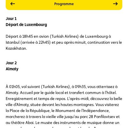
précédent
suiva
Prestations
Prix
Programme
Jour 1
Départ de Luxembourg
Départ à 18h45 en avion (Turkish Airlines) de Luxembourg à
Istanbul (arrivée à 22h45) et peu après minuit, continuation vers le
Kazakhstan.
Jour 2
Almaty
À 01h05, vol suivant (Turkish Airlines), à 09h35, vous atterrissez à
Almaty. Accueil par le guide local et transfert commun à l’hôtel.
Enregistrement et temps de repos. L’après-midi, découvrez la belle
ville d’Almaty, située devant les hautes montagnes. Vous visiterez
la Place de la République, le Monument de l’Indépendance,
marcherez à travers la vieille ville jusqu’au parc 28 Panfilovtsev et
au théâtre Abai. Le musée des instruments de musique donne un