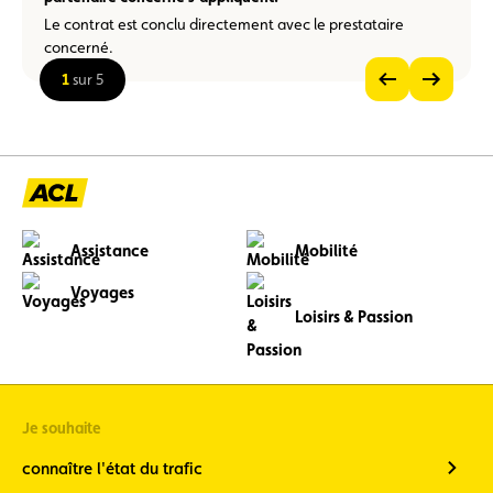
Le contrat est conclu directement avec le prestataire
concerné.
1
sur 5
Voir
Voir
l’image
l’image
Voir
précédente
suivante
l’image
en
grand
Assistance
Mobilité
Voyages
Loisirs & Passion
Je souhaite
connaître l'état du trafic