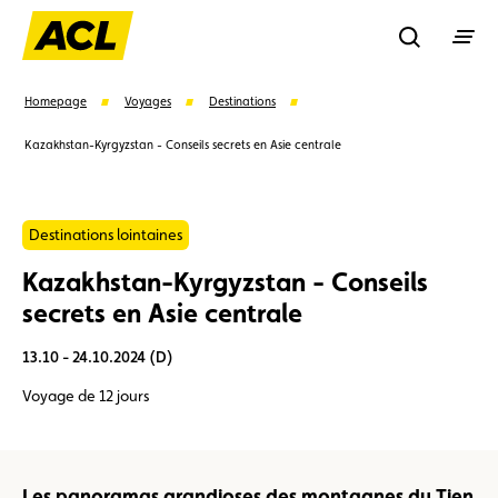
Recherche
Homepage
Voyages
Destinations
Kazakhstan-Kyrgyzstan - Conseils secrets en Asie centrale
Recher
Destinations lointaines
Suggestions
Kazakhstan-Kyrgyzstan - Conseils
Carte membre
Avantages
Contrat de vente
secrets en Asie centrale
13.10 - 24.10.2024 (D)
Vignette
Location
Voyage de 12 jours
Les panoramas grandioses des montagnes du Tien