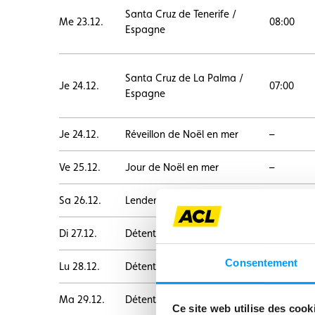
Santa Cruz de Tenerife /
Me 23.12.
08:00
Espagne
Santa Cruz de La Palma /
Je 24.12.
07:00
Espagne
Je 24.12.
Réveillon de Noël en mer
–
Ve 25.12.
Jour de Noël en mer
–
Sa 26.12.
Lendemain de Noël en mer
–
Di 27.12.
Détente en mer
–
Consentement
Lu 28.12.
Détente en mer
–
Ma 29.12.
Détente en mer
–
Ce site web utilise des cook