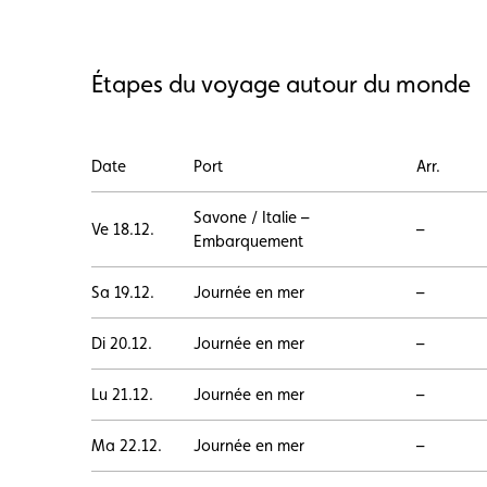
Étapes du voyage autour du monde
Date
Port
Arr.
Savone / Italie –
Ve 18.12.
–
Embarquement
Sa 19.12.
Journée en mer
–
Di 20.12.
Journée en mer
–
Lu 21.12.
Journée en mer
–
Ma 22.12.
Journée en mer
–