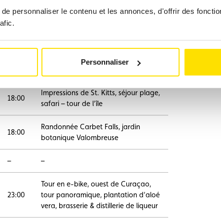
e personnaliser le contenu et les annonces, d'offrir des fonctio
–
–
afic.
Promenades en soirée (réveillon à
–
Saint-Martin)
Personnaliser
20:00
Promenades, plage & baignade
Impressions de St. Kitts, séjour plage,
18:00
safari – tour de l’île
Randonnée Carbet Falls, jardin
18:00
botanique Valombreuse
–
–
Tour en e-bike, ouest de Curaçao,
23:00
tour panoramique, plantation d’aloé
vera, brasserie & distillerie de liqueur