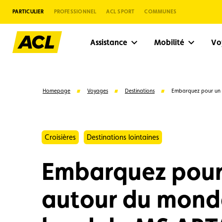
PARTICULIER
PROFESSIONNEL
ACL SPORT
COMMUNES
Assistance
Mobilité
V
Homepage
Voyages
Destinations
Embarquez pour un 
Croisières
Destinations lointaines
Embarquez pour
autour du mond
Suggestions