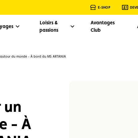
E-SHOP
DEV
Loisirs &
Avantages
oyages
passions
Club
autour du monde - À bord du MS ARTANIA
 un
e - À