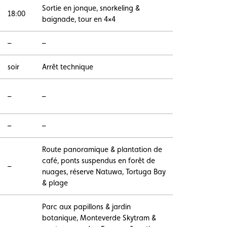
Sortie en jonque, snorkeling &
18:00
baignade, tour en 4×4
–
–
soir
Arrêt technique
–
–
–
–
Route panoramique & plantation de
café, ponts suspendus en forêt de
–
nuages, réserve Natuwa, Tortuga Bay
& plage
Parc aux papillons & jardin
botanique, Monteverde Skytram &