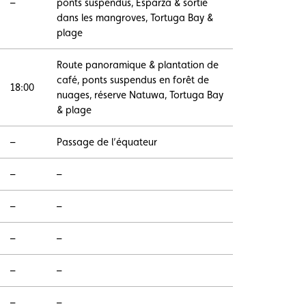
–
ponts suspendus, Esparza & sortie
dans les mangroves, Tortuga Bay &
plage
Route panoramique & plantation de
café, ponts suspendus en forêt de
18:00
nuages, réserve Natuwa, Tortuga Bay
& plage
–
Passage de l’équateur
–
–
–
–
–
–
–
–
–
–