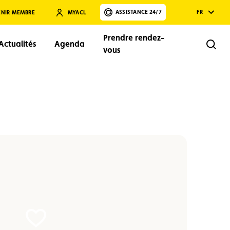
ASSISTANCE 24/7
FR
ENIR MEMBRE
MYACL
Prendre rendez-
Actualités
Agenda
Rech
vous
Rechercher