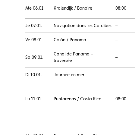
Me 06.01.
Kralendijk / Bonaire
08:00
Je 07.01.
Navigation dans les Caraïbes
–
Ve 08.01.
Colón / Panama
–
Canal de Panama –
Sa 09.01.
–
traversée
Di 10.01.
Journée en mer
–
Lu 11.01.
Puntarenas / Costa Rica
08:00