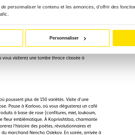
e personnaliser le contenu et les annonces, d'offrir des fonctio
afic.
e, Veliko Tarnovo s’étend sur quatre collines
es ruelles étroites et ses boutiques artisanales
s du XXe siècle. Visite de l’ancienne citadelle sur
n passé, notamment sur Baudouin de Flandre,
Personnaliser
illage voisin, démonstration de la préparation
al. Vous traverserez ensuite les montagnes des
ù vous visiterez une tombe thrace classée à
 où poussent plus de 150 variétés. Visite d’une
 rose. Pause à Karlovo, où vous dégusterez un café
oduits à base de rose (confitures, miel, loukoum,
te fleur emblématique. À Koprivshtitsa, charmante
erez l’histoire des poètes, révolutionnaires et
e du marchand Nencho Oslekov. En soirée, arrivée à