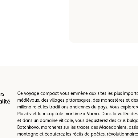
e vente
Vignette
Location
rs
Ce voyage compact vous emmène aux sites les plus importa
médiévaux, des villages pittoresques, des monastères et des 
alité
millénaire et les traditions anciennes du pays. Vous explorer
Plovdiv et la « capitale maritime » Varna. Dans la vallée des 
et dans un domaine viticole, vous dégusterez des crus bulgar
Batchkovo, marcherez sur les traces des Macédoniens, assist
montagne et écouterez les récits de poètes, révolutionnair