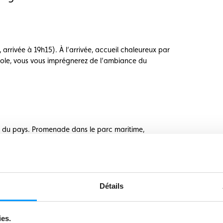
arrivée à 19h15). À l’arrivée, accueil chaleureux par
icole, vous vous imprégnerez de l’ambiance du
 » du pays. Promenade dans le parc maritime,
rterres fleuris et ses allées ombragées. Vous
rale imposante. Le musée de la ville expose des
jeuner dans un village traditionnel, où vos hôtes
êt au relief du « Cavalier de Madara », inscrit au
 Tarnovo, visite du village d’Arbanassi, un véritable
Détails
Dj., Dj.)
ies.