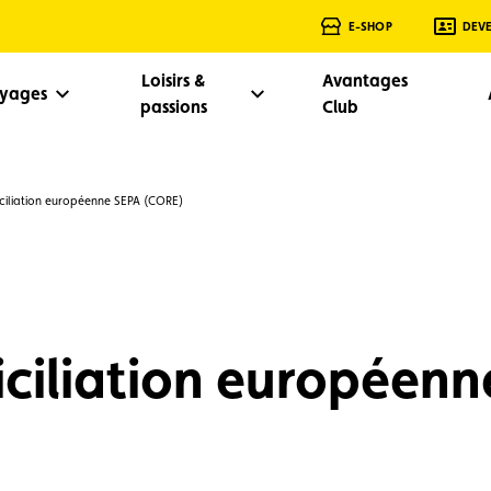
E-SHOP
DEV
Loisirs &
Avantages
oyages
passions
Club
iliation européenne SEPA (CORE)
iliation européenn