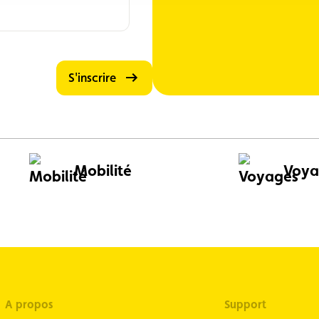
S'inscrire
Mobilité
Voya
A propos
Support