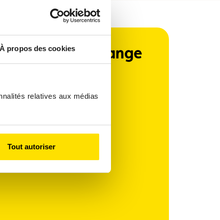
rture ACL Bertrange
À propos des cookies
orf
nnalités relatives aux médias
8h - 18h
Fermé
Tout autoriser