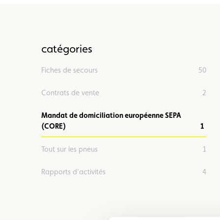
catégories
Fiches de secours
50
Contrats de vente
2
Mandat de domiciliation européenne SEPA
(CORE)
1
Tout sur les pneus
1
Rapports d'activités
4