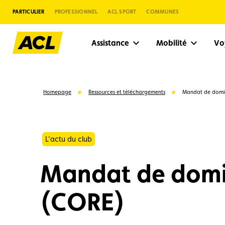
PARTICULIER
PROFESSIONNEL
ACL SPORT
COMMUNES
Assistance
Mobilité
V
Homepage
Ressources et téléchargements
Mandat de domic
L'actu du club
Mandat de domic
(CORE)
Suggestions