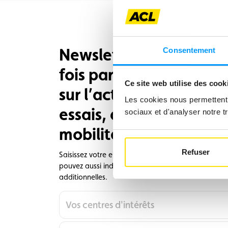
Newsletter ACL - reste
Consentement
fois par mois, tous les 
Ce site web utilise des cook
sur l’actualité de l’ACL,
Les cookies nous permettent d
essais, de l’actualité a
sociaux et d'analyser notre tr
mobilité, etc.
Refuser
Saisissez votre email pour recevoir notre newslette
pouvez aussi indiquer vos centres d'intérêts pour r
additionnelles.
Vos centres d'intérêts
En
option,