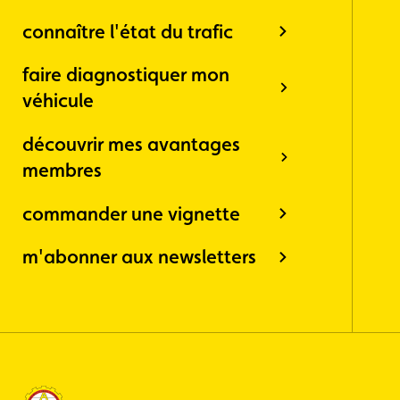
mois, au
connaître l'état du trafic
début du
mois
faire diagnostiquer mon
Newsletter
Voyage
véhicule
(restez
informé, 5
découvrir mes avantages
fois par
membres
an, sur les
voyages
ACL)
commander une vignette
Oldtimer
(soyez
m'abonner aux newsletters
informé lors
de nos
événements
autour des
oldtimers)
Newsletter
Vélo