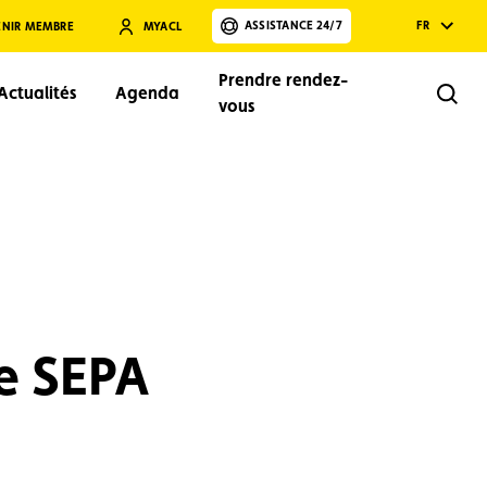
ASSISTANCE 24/7
FR
ENIR MEMBRE
MYACL
Prendre rendez-
Actualités
Agenda
Rech
vous
Rechercher
e SEPA