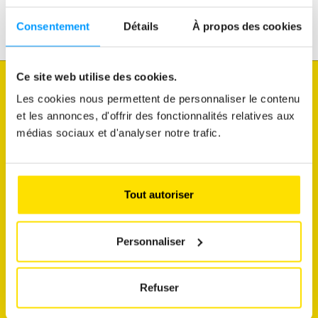
Voyages
Loisirs & Passion
Consentement
Détails
À propos des cookies
Ce site web utilise des cookies.
Je souhaite
Les cookies nous permettent de personnaliser le contenu
connaître l'état du trafic
et les annonces, d'offrir des fonctionnalités relatives aux
médias sociaux et d'analyser notre trafic.
faire diagnostiquer mon véhicule
découvrir mes avantages membres
commander une vignette
Tout autoriser
m'abonner aux newsletters
Personnaliser
A propos
Support
Refuser
A propos
Contact