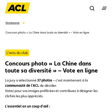
Recherche
Homepage
Concours photo « La Chine dans toute sa diversité » – Vote en ligne
Recher
L'actu du club
Suggestions
Concours photo « La Chine dans
Carte membre
Avantages
Contrat de vente
toute sa diversité » – Vote en ligne
La jury a sélectionné
37 photos
– c’est maintenant à la
Vignette
Location
communauté de l’ACL
de décider.
Votez pour vos images préférées et contribuez à désigner les
clichés les plus appréciés.
L’essentiel en un coup d’œil :