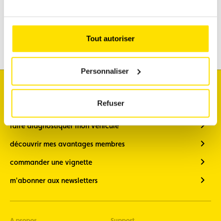
Assistance
Mobilité
Voyages
Tout autoriser
Loisirs & Passion
Personnaliser
Je souhaite
Refuser
connaître l'état du trafic
faire diagnostiquer mon véhicule
découvrir mes avantages membres
commander une vignette
m'abonner aux newsletters
A propos
Support