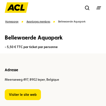
Recherche
Homepage
Avantages membres
Bellewaerde Aquapark
Bellewaerde Aquapark
Recher
- 5,50 € TTC par ticket par personne
Suggestions
Carte membre
Avantages
Contrat de vente
Adresse
Vignette
Location
Meenseweg 497, 8902 Ieper, Belgique
Visiter le site web