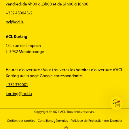
vendredi de 9h00 à 13h00 et de 14h00 à 18h00
+352 450045-2
acl@acl.lu
ACL Karting
152, rue de Limpach
L-3932 Mondercange
Heures d'ouverture : Vous trouverez les horaires d'ouverture d'ACL
Karting sur la page Google correspondante.
+352 379001
karting@acl.lu
Ouvrir
les
Copyright © 2026 ACL Tous droits réservés.
infos
Gestion des cookies
Conditions générales
Politique de Protection des Données
ACL