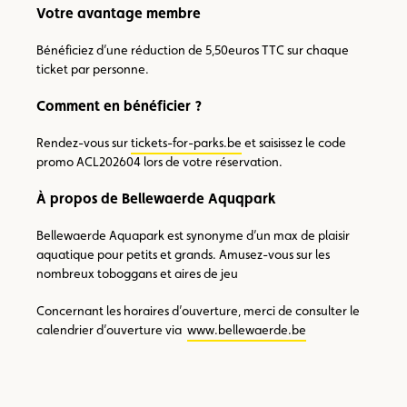
Votre avantage membre
Bénéficiez d’une réduction de 5,50euros TTC sur chaque
ticket par personne.
Comment en bénéficier ?
Rendez-vous sur
tickets-for-parks.be
et saisissez le code
promo ACL202604 lors de votre réservation.
À propos de Bellewaerde Aquqpark
Bellewaerde Aquapark est synonyme d’un max de plaisir
aquatique pour petits et grands. Amusez-vous sur les
nombreux toboggans et aires de jeu
Concernant les horaires d’ouverture, merci de consulter le
calendrier d’ouverture via
www.bellewaerde.be
Voir
Voir
Voir
Voir
Voir
l’image
l’image
l’image
l’image
l’image
en
en
en
en
en