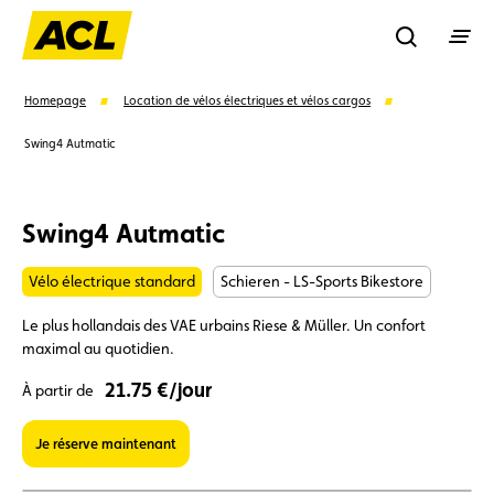
Recherche
Homepage
Location de vélos électriques et vélos cargos
Swing4 Autmatic
Recher
Swing4 Autmatic
Suggestions
Vélo électrique standard
Schieren - LS-Sports Bikestore
Carte membre
Avantages
Contrat de vente
Le plus hollandais des VAE urbains Riese & Müller. Un confort
maximal au quotidien.
Vignette
Location
21.75 €/jour
À partir de
Je réserve maintenant