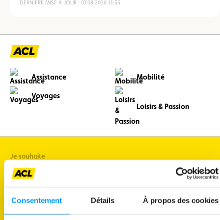
DERNIÈRE MISE À JOUR : 07.08.2026 11:55
Assistance
Mobilité
Voyages
Loisirs & Passion
Je souhaite
connaître l'état du trafic
faire diagnostiquer mon véhicule
Consentement
Détails
À propos des cookies
découvrir mes avantages membres