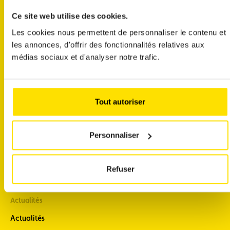
commander une vignette
Ce site web utilise des cookies.
m'abonner aux newsletters
Les cookies nous permettent de personnaliser le contenu et
les annonces, d'offrir des fonctionnalités relatives aux
médias sociaux et d'analyser notre trafic.
A propos
Support
A propos
Contact
Tout autoriser
Notre Histoire
FAQ
Carrières
Application ACL
Personnaliser
Un club engagé
Téléchargements
Presse
Refuser
Statuts ACL Asbl
Actualités
Actualités