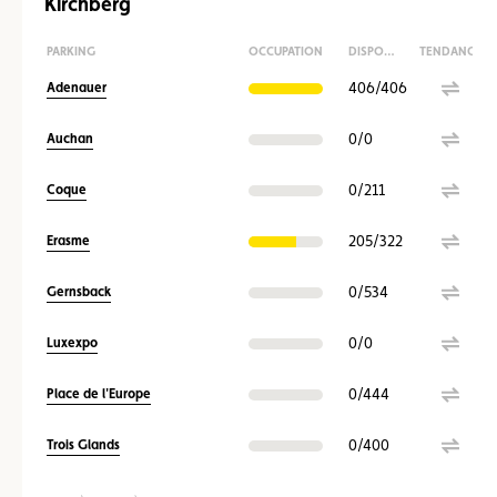
Kirchberg
PARKING
OCCUPATION
DISPONIBILITÉ
TENDANCE
406/406
Adenauer
0/0
Auchan
0/211
Coque
205/322
Erasme
0/534
Gernsback
0/0
Luxexpo
0/444
Place de l'Europe
0/400
Trois Glands