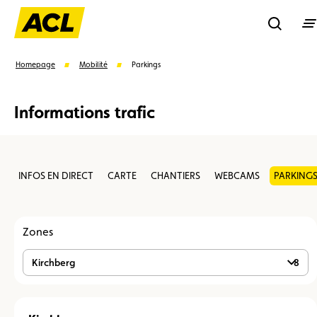
Recherc
Homepage
Mobilité
Parkings
Informations trafic
Rech
Suggestions
INFOS EN DIRECT
CARTE
CHANTIERS
WEBCAMS
PARKING
Carte membre
Avantages
Contrat de vente
Vignette
Location
Zones
Kirchberg
8