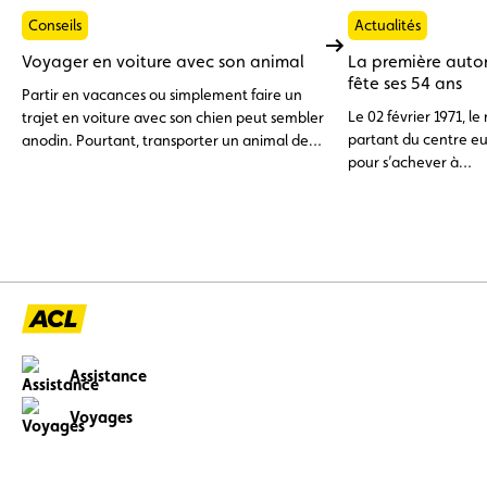
Conseils
Actualités
Voyager en voiture avec son animal
La première aut
fête ses 54 ans
Partir en vacances ou simplement faire un
Le 02 février 1971, l
trajet en voiture avec son chien peut sembler
partant du centre e
anodin. Pourtant, transporter un animal de
pour s’achever à
compagnie dans un véhicule ne s’improvise
Senningerber devenai
pas. Entre exigences légales et précautions
première autoroute
de sécurité, voici ce qu’il faut savoir pour
Luxembourg.
voyager sereinement avec son compagnon à
quatre pattes.
Assistance
Voyages