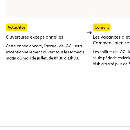
Actualités
Conseils
Ouvertures exceptionnelles
Les vacances d'é
Comment bien se p
Cette année encore, l’accueil de l’ACL sera
Les chiffres de l'ACL
exceptionnellement ouvert tous les samedis
seule période estivale
matin du mois de juillet, de 8h00 à 13h00.
club a traité plus de 
d'assistance, dont pr
l'étranger. En tête de
batterie 12 V déchar
problèmes de pneuma
avaries moteur, surc
(11 %), trois catégor
par un entretien prév