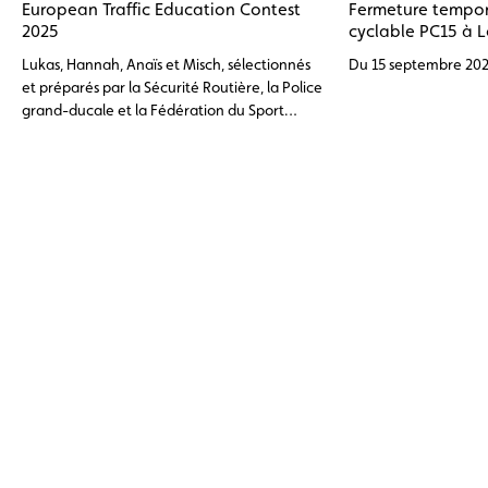
European Traffic Education Contest
Fermeture tempora
2025
cyclable PC15 à L
Lukas, Hannah, Anaïs et Misch, sélectionnés
Du 15 septembre 202
et préparés par la Sécurité Routière, la Police
grand-ducale et la Fédération du Sport
Cycliste Luxembourgeois (FSCL), ont
représenté le Luxembourg lors du European
Traffic Education Contest (ETEC) à Belgrade
le 28 septembre dernier.