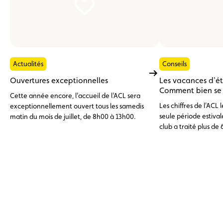
Actualités
Conseils
Ouvertures exceptionnelles
Les vacances d'é
Comment bien se p
Cette année encore, l’accueil de l’ACL sera
Les chiffres de l'ACL
exceptionnellement ouvert tous les samedis
seule période estivale
matin du mois de juillet, de 8h00 à 13h00.
club a traité plus de 
d'assistance, dont pr
l'étranger. En tête de
batterie 12 V déchar
problèmes de pneuma
avaries moteur, surc
(11 %), trois catégor
par un entretien prév