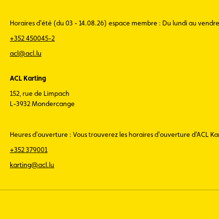
Horaires d'été (du 03 - 14.08.26) espace membre : Du lundi au vendr
+352 450045-2
acl@acl.lu
ACL Karting
152, rue de Limpach
L-3932 Mondercange
Heures d'ouverture : Vous trouverez les horaires d'ouverture d'ACL K
+352 379001
karting@acl.lu