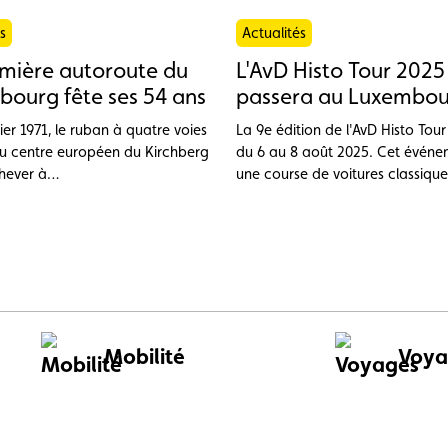
s
Actualités
mière autoroute du
L'AvD Histo Tour 2025
ourg fête ses 54 ans
passera au Luxembo
ier 1971, le ruban à quatre voies
La 9e édition de l'AvD Histo Tour
u centre européen du Kirchberg
du 6 au 8 août 2025. Cet événe
hever à
une course de voitures classique
ber devenait officiellement la
déroule sur quatre circuits lége
 autoroute du Grand-Duché du
trois jours, avec des parcours r
rg.
chaque année. Les inscriptions 
l'édition 2025 sont désormais ou
Mobilité
Voya