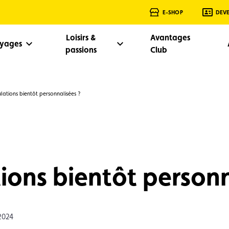
E-SHOP
DEV
Loisirs &
Avantages
oyages
passions
Club
lations bientôt personnalisées ?
ions bientôt personn
2024