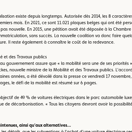
isation existe depuis longtemps. Autorisée dès 2014, les 8 caractères
premiers mois. En 2021, ce sont 11.021 plaques belges qui ont été perso
st pas nouvelle. En 2015, une pétition avait été déposée à la Chambr
mmatriculation, sans succès. La nouvelle coalition va donc faire quelq
esure. Il reste également à connaître le coût de la redevance.
té et des Travaux publics
u gouvernement assure que « la mobilité sera une de ses priorités » 
kes, nouvelle ministre de la Mobilité et des Travaux publics. L’accord
nes années, a été dévoilé dans la presse ce vendredi 17 novembre, s
ages, le défi de la mobilité est résumé sur 6 pages.
’objectif de 49 % de voitures électriques dans le parc automobile lu
e de décarbonisation. « Tous les citoyens devront avoir la possibilit
aintenues, ainsi qu’aux alternatives…
 les détails, que les subventions à l’achat d’une voiture électrique 