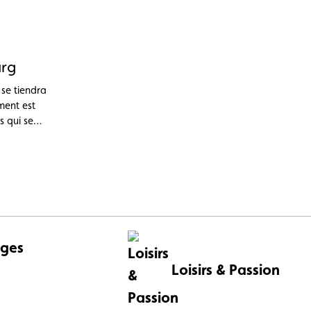
urg
 se tiendra
ment est
s qui se
ndaires en
enouvelés
pour
vertes.
ges
Loisirs & Passion