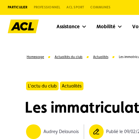
PARTICULIER
PROFESSIONNEL
ACL SPORT
COMMUNES
Assistance
Mobilité
V
Homepage
Actualités du club
Actualités
Les immatricu
L'actu du club
Actualités
Les immatriculat
Suggestions
Audrey Delaunois
Publié le 09/02/