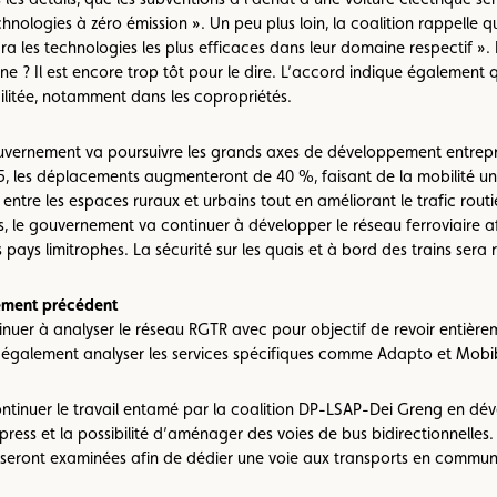
chnologies à zéro émission ». Un peu plus loin, la coalition rappelle
les technologies les plus efficaces dans leur domaine respectif ». Fa
e ? Il est encore trop tôt pour le dire. L’accord indique également q
ilitée, notamment dans les copropriétés.
 gouvernement va poursuivre les grands axes de développement entrep
35, les déplacements augmenteront de 40 %, faisant de la mobilité un
 entre les espaces ruraux et urbains tout en améliorant le trafic rou
, le gouvernement va continuer à développer le réseau ferroviaire a
pays limitrophes. La sécurité sur les quais et à bord des trains sera 
nement précédent
uer à analyser le réseau RGTR avec pour objectif de revoir entièreme
a également analyser les services spécifiques comme Adapto et Mobi
inuer le travail entamé par la coalition DP-LSAP-Dei Greng en déve
press et la possibilité d’aménager des voies de bus bidirectionnelles. 
es seront examinées afin de dédier une voie aux transports en commun