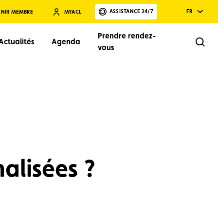
ASSISTANCE 24/7
FR
ENIR MEMBRE
MYACL
Prendre rendez-
Actualités
Agenda
Rech
vous
Rechercher
alisées ?