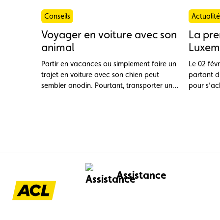
Conseils
Actualité
Voyager en voiture avec son
La pre
animal
Luxemb
Partir en vacances ou simplement faire un
Le 02 févr
trajet en voiture avec son chien peut
partant d
sembler anodin. Pourtant, transporter un
pour s’ac
animal de compagnie dans un véhicule ne
Senninger
s’improvise pas. Entre exigences légales et
première
précautions de sécurité, voici ce qu’il faut
Luxembou
savoir pour voyager sereinement avec son
compagnon à quatre pattes.
Assistance