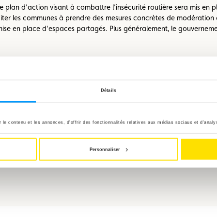
me plan d’action visant à combattre l’insécurité routière sera mis en p
ter les communes à prendre des mesures concrètes de modération du 
mise en place d’espaces partagés. Plus généralement, le gouverneme
ouvernement ne s’interdit pas d’examiner la faisabilité de créer de 
mélioration de l’application Mobilitéit.lu.
Détails
a achevée dans le but de réduire les prix élevés des courses et une ét
ises par un modèle basé sur le principe de l’utilisateur-payeur.
le contenu et les annonces, d'offrir des fonctionnalités relatives aux médias sociaux et d'analys
Personnaliser