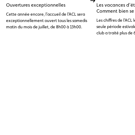
Ouvertures exceptionnelles
Les vacances d'é
Comment bien se p
Cette année encore, l’accueil de l’ACL sera
Les chiffres de l'ACL
exceptionnellement ouvert tous les samedis
seule période estivale
matin du mois de juillet, de 8h00 à 13h00.
club a traité plus de 
d'assistance, dont pr
l'étranger. En tête de
batterie 12 V déchar
problèmes de pneuma
avaries moteur, surc
(11 %), trois catégor
par un entretien prév