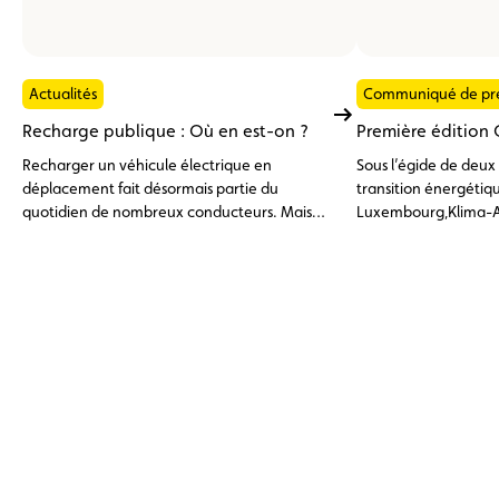
Actualités
Communiqué de pr
Recharge publique : Où en est-on ?
Première édition 
Recharger un véhicule électrique en
Sous l’égide de deux 
déplacement fait désormais partie du
transition énergétiqu
quotidien de nombreux conducteurs. Mais
Luxembourg,Klima-A
entre les différentes cartes de recharge, les
(Automobile Club du
applications et les réseaux, l'expérience n'est
première édition de 
pas toujours la même.
tenue le 19 octobre 
à 17h00. Cet événem
entièrement gratuit 
organisé dans l’Arena 
extérieurs, avait pou
la population à la mob
que la mobilité activ
cadre ludique et info