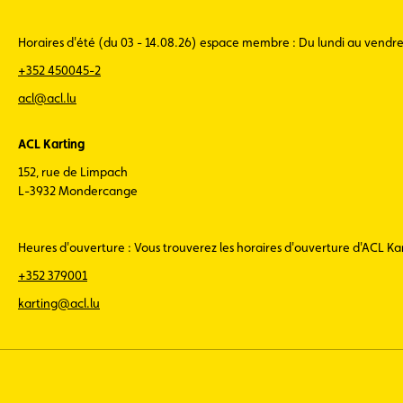
Horaires d'été (du 03 - 14.08.26) espace membre : Du lundi au vendr
+352 450045-2
acl@acl.lu
ACL Karting
152, rue de Limpach
L-3932 Mondercange
Heures d'ouverture : Vous trouverez les horaires d'ouverture d'ACL K
+352 379001
karting@acl.lu