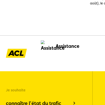
août), le 
dossiers 
depuis l'é
constatés
(23,6 %),
(14,9 %) 
ou refroi
largement
préventif.
Assistance
Je souhaite
connaître l'état du trafic