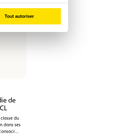
Tout autoriser
ie de
ACL
 classe du
n dans ses
 consacrée