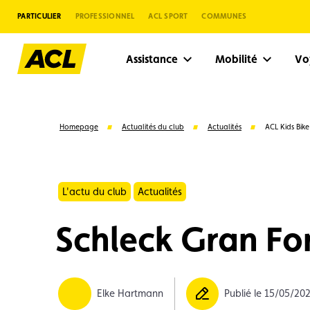
PARTICULIER
PROFESSIONNEL
ACL SPORT
COMMUNES
Assistance
Mobilité
V
Homepage
Actualités du club
Actualités
ACL Kids Bik
L'actu du club
Actualités
Schleck Gran F
Suggestions
Elke Hartmann
Publié le 15/05/20