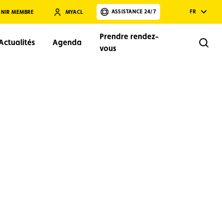
ASSISTANCE 24/7
FR
ENIR MEMBRE
MYACL
Prendre rendez-
Actualités
Agenda
Rech
vous
Rechercher