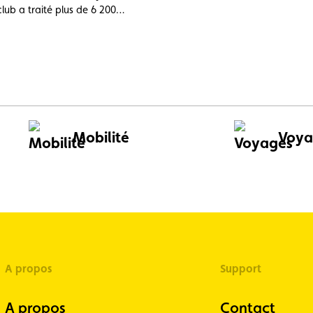
à la découverte de ses métiers e
club a traité plus de 6 200
services.
d'assistance, dont près de 1 000
tranger. En tête des incidents
 : la batterie 12 V déchargée
 les problèmes de pneumatiques
et les avaries moteur, surchauffe
dissement (11 %), trois catégories
 évitables par un entretien
Mobilité
Voya
A propos
Support
A propos
Contact