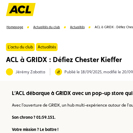
Homepage
Actualités du club
Actualités
ACL à GRIDX : Défiez Chest
L'actu du club
Actualités
ACL à GRIDX : Défiez Chester Kieffer
Suggestions
Jérémy Zabatta
Publié le 18/09/2025, modifié le 20/0
Carte membre
Avantages
Contrat de vente
L’ACL débarque à GRIDX avec un pop-up store qui s
Avec l’ouverture de GRIDX, un hub multi-expérience autour de l’au
Son chrono ? 01:59.151.
Votre mission ? Le battre !