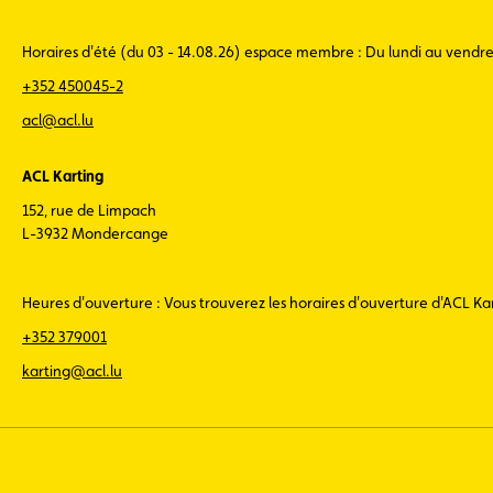
Horaires d'été (du 03 - 14.08.26) espace membre : Du lundi au vendr
+352 450045-2
acl@acl.lu
ACL Karting
152, rue de Limpach
L-3932 Mondercange
Heures d'ouverture : Vous trouverez les horaires d'ouverture d'ACL K
+352 379001
karting@acl.lu