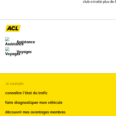
club a traité plus de 
d'assistance, dont pr
l'étranger. En tête de
batterie 12 V déchar
problèmes de pneuma
avaries moteur, surc
(11 %), trois catégor
par un entretien prév
Assistance
Voyages
Je souhaite
connaître l'état du trafic
faire diagnostiquer mon véhicule
découvrir mes avantages membres