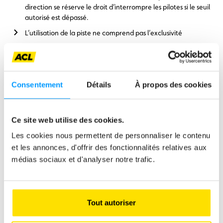
direction se réserve le droit d’interrompre les pilotes si le seuil
autorisé est dépassé.
L’utilisation de la piste ne comprend pas l’exclusivité
Obligation est faite d’être en possession d’un certificat à jour
d’une compagnie d’assurance couvrant le pilote en termes
de responsabilité civile et incluant les risques spécifiques à
l’exercice de karting
Consentement
Détails
À propos des cookies
Les karts privés ne pouvant pas conduire en même temps que
les karts de location, les plages horaires spécifiques
(consultez le plan de réservation)
doivent être respectées.
Ce site web utilise des cookies.
Entre 12h00 et 14h00 l’utilisations de la piste est limitée au
Les cookies nous permettent de personnaliser le contenu
karts de la catégorie « MINI »
et les annonces, d'offrir des fonctionnalités relatives aux
Horaires
:
médias sociaux et d'analyser notre trafic.
Samedi de 14h00 – 19h00 toutes catégories
Lundi de 9h00 – 12h00 et 14h00 – 16h30 toutes
Tout autoriser
catégories
Lundi de 12h00 – 14h00 uniquement catégorie « MINI »