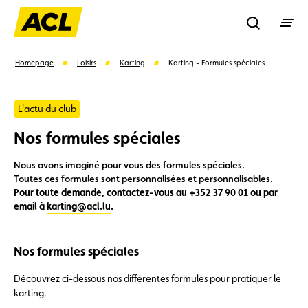
Recherche
Homepage
Loisirs
Karting
Karting - Formules spéciales
Recher
L'actu du club
Nos formules spéciales
Suggestions
Nous avons imaginé pour vous des formules spéciales.
Toutes ces formules sont personnalisées et personnalisables.
Carte membre
Avantages
Contrat de vente
Pour toute demande, contactez-vous au +352 37 90 01 ou par
email à
karting@acl.lu
.
Vignette
Location
Nos formules spéciales
Découvrez ci-dessous nos différentes formules pour pratiquer le
karting.