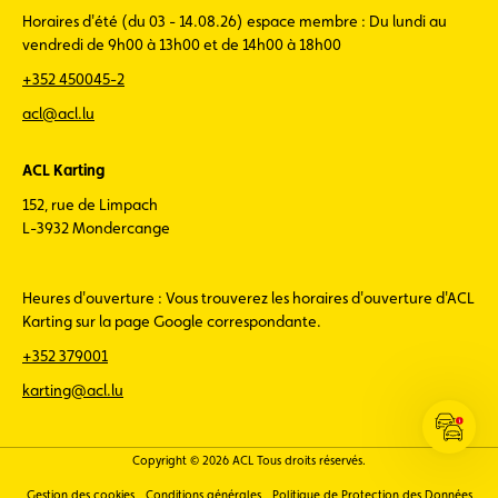
Horaires d'été (du 03 - 14.08.26) espace membre : Du lundi au
vendredi de 9h00 à 13h00 et de 14h00 à 18h00
+352 450045-2
acl@acl.lu
ACL Karting
152, rue de Limpach
L-3932 Mondercange
Heures d'ouverture : Vous trouverez les horaires d'ouverture d'ACL
Karting sur la page Google correspondante.
+352 379001
karting@acl.lu
Ouvrir
les
Copyright © 2026 ACL Tous droits réservés.
infos
Gestion des cookies
Conditions générales
Politique de Protection des Données