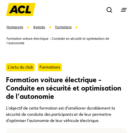
Recherche
Homepage
Agenda
Formations
Formation voiture électrique - Conduite en sécurité et optimisation de
l’autonomie
Recher
Suggestions
L'actu du club
Formations
Formation voiture électrique -
Carte membre
Avantages
Contrat de vente
Conduite en sécurité et optimisation
de l’autonomie
Vignette
Location
L’objectif de cette formation est d’améliorer durablement la
sécurité de conduite des participants et de leur permettre
d’optimiser l’autonomie de leur véhicule électrique.