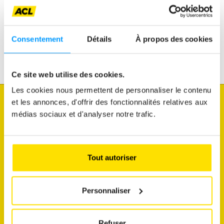
Assistance
Mobilité
Consentement
Détails
À propos des cookies
Voyages
Loisirs & Passion
Ce site web utilise des cookies.
Les cookies nous permettent de personnaliser le contenu
et les annonces, d'offrir des fonctionnalités relatives aux
Je souhaite
médias sociaux et d'analyser notre trafic.
connaître l'état du trafic
faire diagnostiquer mon véhicule
Tout autoriser
découvrir mes avantages membres
commander une vignette
Personnaliser
m'abonner aux newsletters
Refuser