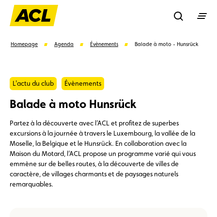
Recherche
Homepage
Agenda
Évènements
Balade à moto - Hunsrück
Recher
L'actu du club
Évènements
Balade à moto Hunsrück
Suggestions
Partez à la découverte avec l’ACL et profitez de superbes
Carte membre
Avantages
Contrat de vente
excursions à la journée à travers le Luxembourg, la vallée de la
Moselle, la Belgique et le Hunsrück. En collaboration avec la
Maison du Motard, l’ACL propose un programme varié qui vous
Vignette
Location
emmène sur de belles routes, à la découverte de villes de
caractère, de villages charmants et de paysages naturels
remarquables.