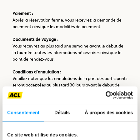
Paiement :
Après la réservation ferme, vous recevrez la demande de
paiement ainsi que les modalités de paiement.
Documents de voyage :
Vous recevrez au plus tard une semaine avant le début de
la tournée toutes les informations nécessaires ainsi que le
point de rendez-vous.
Conditions d’annulation :
Veuillez noter que les annulations de la part des participants
seront acceptées au plus tard 30 jours avant le début de
l’excursion. Si le participant ne peut pas ou ne veut pas
participer à une autre date, le montant de l’excursion sera
entièrement remboursé. Passé ce délai, aucun
remboursement ne sera possible.
Consentement
Détails
À propos des cookies
Si l’excursion doit être annulée de notre part (le nombre
minimum de participants n’a pas été atteint ou en cas de
mauvaises conditions météorologiques telles que forte
Ce site web utilise des cookies.
pluie, verglas ou neige), le montant sera intégralement