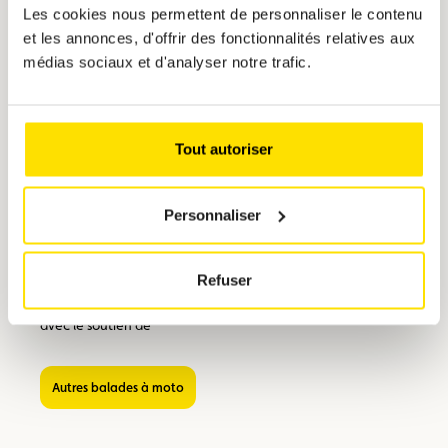
remboursé.
Les cookies nous permettent de personnaliser le contenu
et les annonces, d'offrir des fonctionnalités relatives aux
Information :
médias sociaux et d'analyser notre trafic.
Nous informons les participants de nos événements et
excursions qu’ils peuvent être photographiés ou filmés lors
de l’événement. Ces images peuvent être publiées dans les
supports imprimés ou numériques édités par l’Automobile
Tout autoriser
Club du Luxembourg.
Questions :
Personnaliser
Pour toute autre information, nous sommes à votre
disposition à l’adresse e-mail suivante : acl-voyages@acl.lu
ou par téléphone au numéro suivant : 45 00 45-4000.
Refuser
avec le soutien de
Autres balades à moto