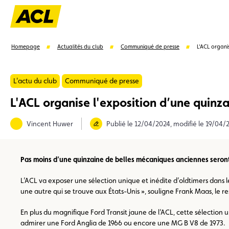
Homepage
Actualités du club
Communiqué de presse
L'ACL organi
L'actu du club
Communiqué de presse
L'ACL organise l'exposition d’une quinz
Suggestions
Vincent Huwer
Publié le 12/04/2024, modifié le 19/04/
Carte membre
Avantages
Contrat de vente
Pas moins d’une quinzaine de belles mécaniques anciennes seront 
L’ACL va exposer une sélection unique et inédite d’oldtimers dans l
une autre qui se trouve aux États-Unis », souligne Frank Maas, le 
En plus du magnifique Ford Transit jaune de l’ACL, cette sélection
admirer une Ford Anglia de 1966 ou encore une MG B V8 de 1973.