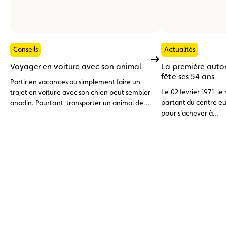
Conseils
Actualités
Voyager en voiture avec son animal
La première aut
fête ses 54 ans
Partir en vacances ou simplement faire un
Le 02 février 1971, l
trajet en voiture avec son chien peut sembler
partant du centre e
anodin. Pourtant, transporter un animal de
pour s’achever à
compagnie dans un véhicule ne s’improvise
Senningerber devenai
pas. Entre exigences légales et précautions
première autoroute
de sécurité, voici ce qu’il faut savoir pour
Luxembourg.
voyager sereinement avec son compagnon à
quatre pattes.