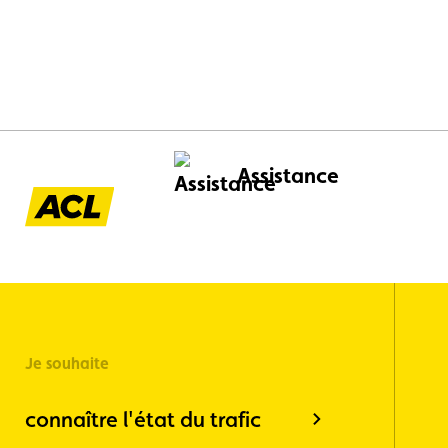
Sport Cyc
réglage sur place ou la constatation de
ont organ
pneus non conformes.
l’événeme
spécialem
moins de 
Assistance
Je souhaite
connaître l'état du trafic