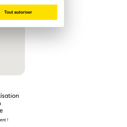
Tout autoriser
isation
n
e
ent !