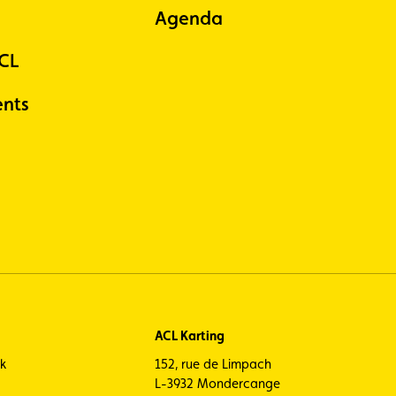
Agenda
ACL
nts
ACL Karting
ck
152, rue de Limpach
L-3932 Mondercange