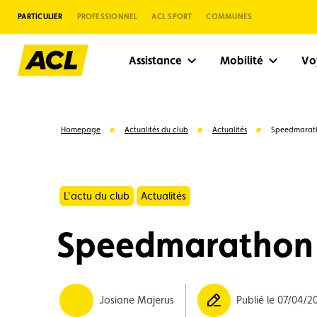
PARTICULIER
PROFESSIONNEL
ACL SPORT
COMMUNES
Assistance
Mobilité
V
Homepage
Actualités du club
Actualités
Speedmarat
L'actu du club
Actualités
Speedmarathon
Suggestions
Josiane Majerus
Publié le 07/04/2