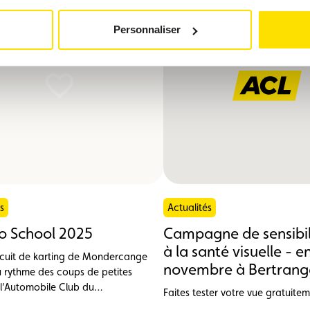
Personnaliser
s
Actualités
o School 2025
Campagne de sensibil
à la santé visuelle - e
circuit de karting de Mondercange
novembre à Bertrang
u rythme des coups de petites
 l’Automobile Club du
Faites tester votre vue gratuitem
g (ACL) et la Fédération du