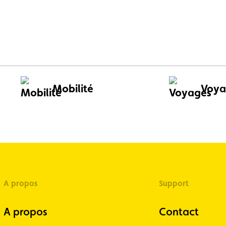
liste Luxembourgeois (FSCL) y
isé la toute première édition de
nt « Back to School »,
ent pensé pour les enfants de
12 ans.
Mobilité
Voya
A propos
Support
A propos
Contact