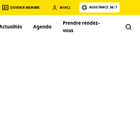
ASSISTANCE 24/7
DEVENIR MEMBRE
MYACL
Prendre rendez-
Actualités
Agenda
Rech
vous
Rechercher