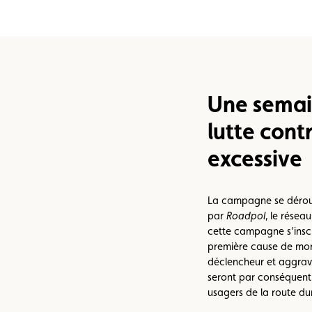
e vente
Vignette
Location
Une semai
lutte contr
excessive
La campagne se déroul
par
Roadpol
, le résea
cette campagne s’inscri
première cause de mort
déclencheur et aggrava
seront par conséquent 
usagers de la route du