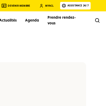
ASSISTANCE 24/7
DEVENIR MEMBRE
MYACL
Prendre rendez-
Actualités
Agenda
Rech
vous
Rechercher