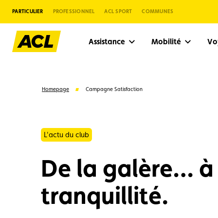
PARTICULIER
PROFESSIONNEL
ACL SPORT
COMMUNES
Assistance
Mobilité
V
Homepage
Campagne Satisfaction
L'actu du club
De la galère… à 
tranquillité.
Suggestions