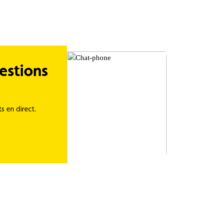
estions
s en direct.