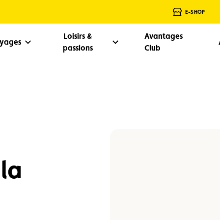
E-SHOP
Loisirs &
Avantages
oyages
passions
Club
la