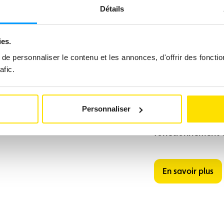
Détails
ies.
e personnaliser le contenu et les annonces, d'offrir des fonctio
afic.
Évitez la
Voyagez l’esprit
Personnaliser
(Été/Hiver), pens
fonctionnement d
En savoir plus