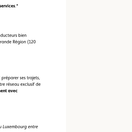
e vente
Vignette
Location
services
.*
nducteurs bien
Grande Région (120
 préparer ses trajets,
re réseau exclusif de
ment avec
 au Luxembourg entre