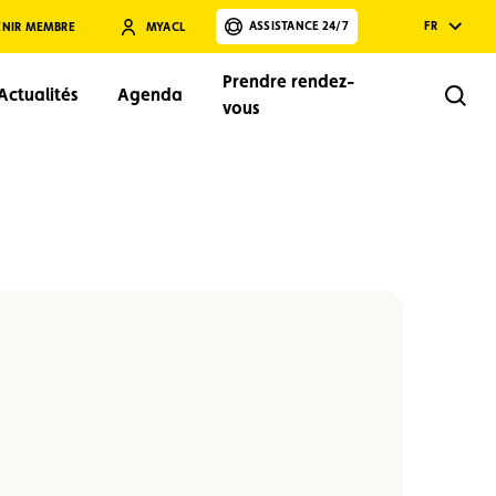
ASSISTANCE 24/7
FR
ENIR MEMBRE
MYACL
Prendre rendez-
Actualités
Agenda
Rech
vous
Rechercher