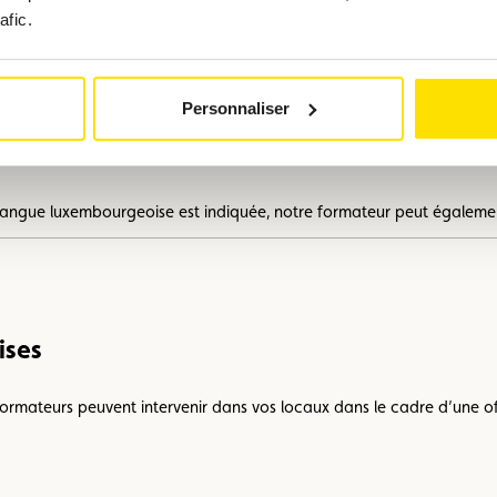
afic.
Personnaliser
ut sauver des vies, l’ACL vous accompagne pour vous préparer aux s
langue luxembourgeoise est indiquée, notre formateur peut égalemen
ises
rmateurs peuvent intervenir dans vos locaux dans le cadre d’une offr