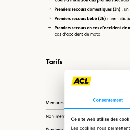
Premiers secours domestiques (3h)
: un 
Premiers secours bébé (2h)
: une initia
Premiers secours en cas d’accident de 
cas d’accident de moto.
Tarifs
Cours d’initiati
secours (16h)
Consentement
Membres
186 €
Non-membres
235 €
Ce site web utilise des cook
Les cookies nous permettent d
Étudiants/couples/familles
160 €