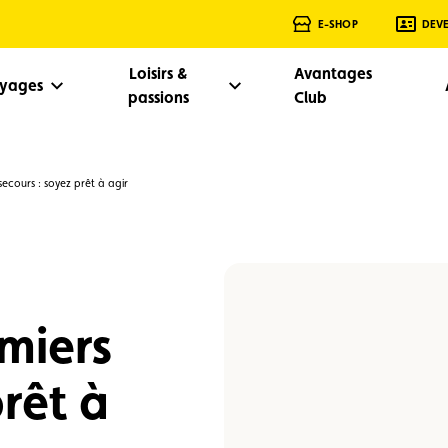
E-SHOP
DEV
Loisirs &
Avantages
oyages
passions
Club
 secours : soyez prêt à agir
emiers
prêt à