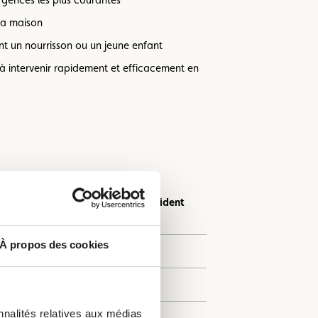
la maison
ant un nourrisson ou un jeune enfant
à intervenir rapidement et efficacement en
Premiers secours en cas d’accident
de moto (8h)
À propos des cookies
95 €
115 €
nnalités relatives aux médias
80 €