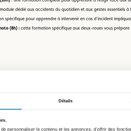
module dédié aux accidents du quotidien et aux gestes essentiels à 
tion spécifique pour apprendre à intervenir en cas d’incident impliqu
moto (8h) :
cette formation spécifique aux deux-roues vous prépare 
on aux premiers
Mini-cours de premiers
Premiers secours
secours (3h)
bébé (2h)
Détails
47 €
32 €
59 €
40 €
ies.
e personnaliser le contenu et les annonces, d'offrir des fonctio
41 €
27 €