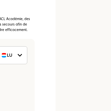
e vente
Vignette
Location
 ACL Académie, des
s secours afin de
dre efficacement.
LU