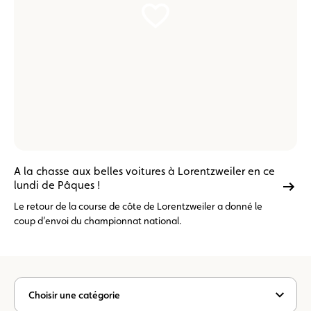
en
ce
lundi
de
Pâques
!
A la chasse aux belles voitures à Lorentzweiler en ce
lundi de Pâques !
Le retour de la course de côte de Lorentzweiler a donné le
coup d’envoi du championnat national.
Choisir une catégorie