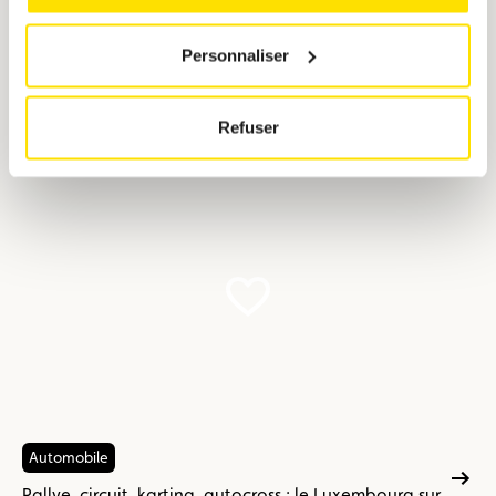
Podium princier pour Chester Kieffer à Monaco, bons
Personnaliser
résultats en autocross et karting également
Le meilleur du sport automobile luxembourgeois à
l’international du 06 au 07 juin 2026
Refuser
Automobile
Rallye, circuit, karting, autocross : le Luxembourg sur