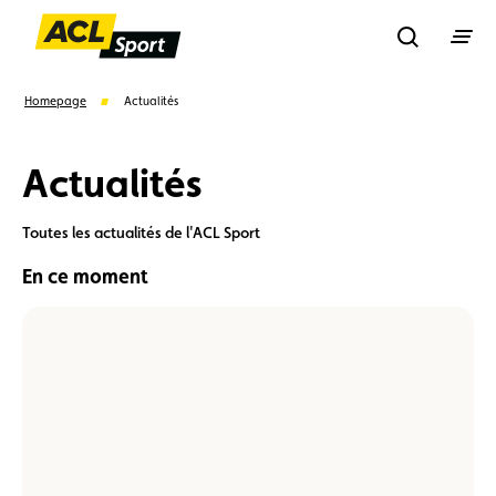
Recherche
Homepage
Actualités
Actualités
Recher
Toutes les actualités de l'ACL Sport
Suggestions
En ce moment
Formulaire licence
Championnats auto
A
la
Championnats karting
Règlements
chasse
aux
belles
voitures
à
Lorentzweiler