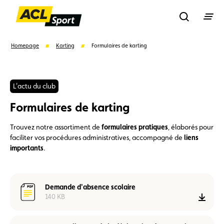
Recherche
Homepage
Karting
Formulaires de karting
Recher
L'actu du club
Formulaires de karting
Suggestions
Trouvez notre assortiment de
formulaires pratiques
, élaborés pour
Formulaire licence
Championnats auto
faciliter vos procédures administratives, accompagné de
liens
importants
.
Championnats karting
Règlements
Demande d'absence scolaire
140 KB
Télé