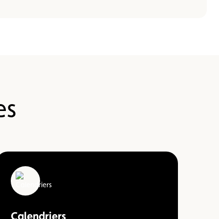
es
Calendriers