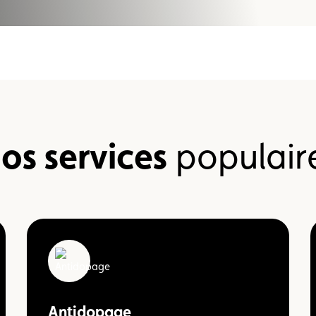
Championnats karting
Règlements
os services
populair
Antidopage