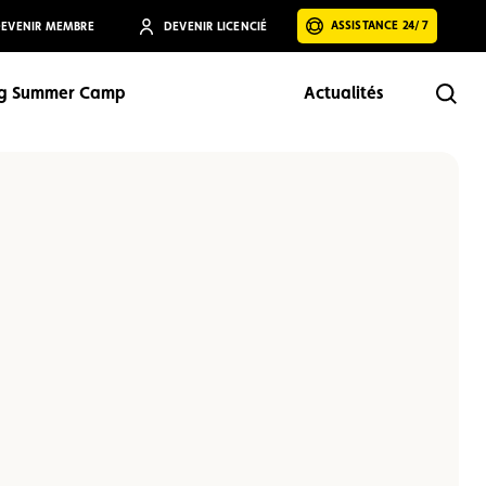
ASSISTANCE 24/7
EVENIR MEMBRE
DEVENIR LICENCIÉ
ng Summer Camp
Actualités
Rech
Rechercher