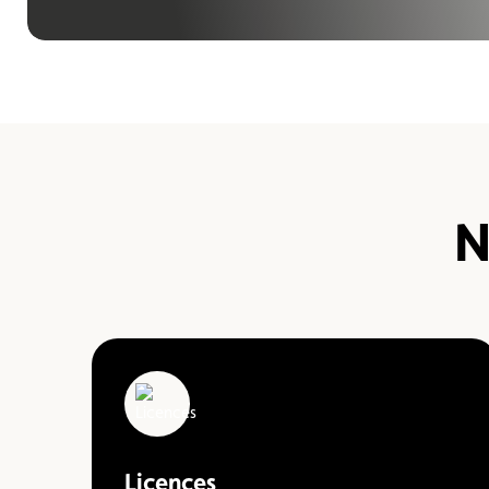
Formulaire licence
Championnats auto
N
Licences