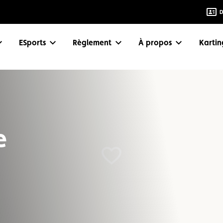
D
eSports
Règlement
À propos
Karti
e