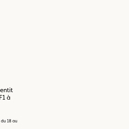
entit
F1 à
l du 18 au