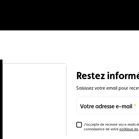
Restez inform
Saisissez votre email pour rece
Votre adresse e-mail
Required
J'accepte de recevoir vos e-mails et
Required
connaissance de votre
politique de 
0