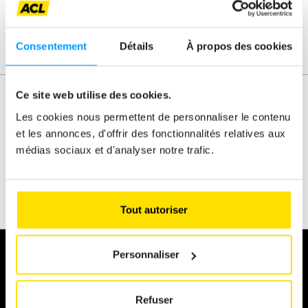
Courses diverses pour championnats
99 KB
Télé
Consentement
Détails
À propos des cookies
Ce site web utilise des cookies.
Les cookies nous permettent de personnaliser le contenu
et les annonces, d'offrir des fonctionnalités relatives aux
Automobile
Karting
médias sociaux et d'analyser notre trafic.
eSports
Règlement
À propos
Tout autoriser
Personnaliser
Je souhaite
Devenir licencié
Refuser
Faire du karting