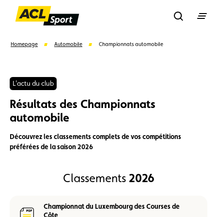
Recherche
Homepage
Automobile
Championnats automobile
Recher
L'actu du club
Résultats des Championnats
Suggestions
automobile
Formulaire licence
Championnats auto
Découvrez les classements complets de vos compétitions
préférées de la saison 2026
Championnats karting
Règlements
2026
Classements
Championnat du Luxembourg des Courses de
Côte