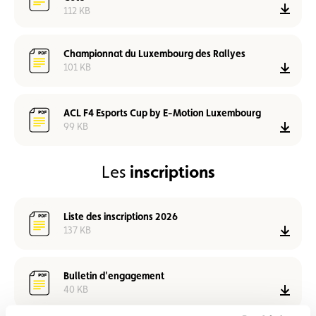
Télé
112 KB
Championnat du Luxembourg des Rallyes
101 KB
Télé
ACL F4 Esports Cup by E-Motion Luxembourg
99 KB
Télé
inscriptions
Les
Liste des inscriptions 2026
137 KB
Télé
Bulletin d'engagement
40 KB
Télé