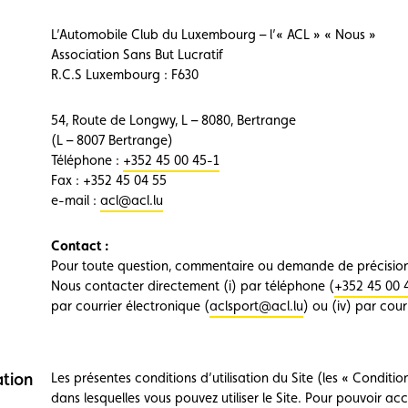
Championnats karting
Règlements
L’Automobile Club du Luxembourg – l’« ACL » « Nous »
Association Sans But Lucratif
R.C.S Luxembourg : F630
54, Route de Longwy, L – 8080, Bertrange
(L – 8007 Bertrange)
Téléphone :
+352 45 00 45-1
Fax : +352 45 04 55
e-mail :
acl@acl.lu
Contact :
Pour toute question, commentaire ou demande de précision s
Nous contacter directement (i) par téléphone (
+352 45 00 
par courrier électronique (
aclsport@acl.lu
) ou (iv) par cou
ation
Les présentes conditions d’utilisation du Site (les « Condition
dans lesquelles vous pouvez utiliser le Site. Pour pouvoir acc