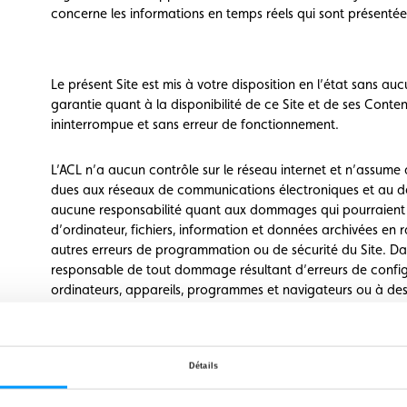
concerne les informations en temps réels qui sont présentées à
Le présent Site est mis à votre disposition en l’état sans a
garantie quant à la disponibilité de ce Site et de ses Contenu
ininterrompue et sans erreur de fonctionnement.
L’ACL n’a aucun contrôle sur le réseau internet et n’assume
dues aux réseaux de communications électroniques et au dé
aucune responsabilité quant aux dommages qui pourraient 
d’ordinateur, fichiers, information et données archivées en
autres erreurs de programmation ou de sécurité du Site. Dan
responsable de tout dommage résultant d’erreurs de config
ordinateurs, appareils, programmes et navigateurs ou à des e
En accédant à ce Site et en acceptant les présentes Condition
Détails
dans le respect des lois et règlementations applicables de 