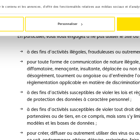
De manière générale, il est interdit d’accéder et d’utiliser ce
le contenu et les annonces, d'offrir des fonctionnalités relatives aux médias sociaux et d'analys
a été conçu et mis à votre disposition et notamment d’utiliser
des fins commerciales ou autres que strictement personnelle
Personnaliser
En particulier, vous vous engagez à ne pas utiliser le Site ou 
à des fins d’activités illégales, frauduleuses ou autrement 
pour toute forme de communication de nature illégale,
diffamatoire, menaçante, insultante, déplacée ou non s
désagrément, tourment ou angoisse ou d’enfreindre l’or
règlementation applicable en matière de discrimination
à des fins d’activités susceptibles de violer les lois et
de protection des données à caractère personnel ;
à des fins d’activités susceptibles de violer tout droit d
partenaires ou de tiers, en ce compris, mais sans s’y limi
modèles et les bases de données ;
pour créer, diffuser ou autrement utiliser des virus ou 
ce soit, endommager, altérer, détruire, restreindre, fair