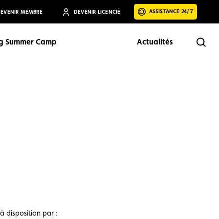
ASSISTANCE 24/7
EVENIR MEMBRE
DEVENIR LICENCIÉ
ng Summer Camp
Actualités
Rech
Rechercher
 à disposition par :