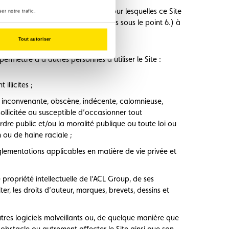
 Site à des fins autres que celles pour lesquelles ce Site
er notre trafic.
 les Ressources (telles que définies sous le point 6.) à
s.
Tout autoriser
permettre à d’autres personnes d’utiliser le Site :
illicites ;
 inconvenante, obscène, indécente, calomnieuse,
ollicitée ou susceptible d’occasionner tout
dre public et/ou la moralité publique ou toute loi ou
 ou de haine raciale ;
 règlementations applicables en matière de vie privée et
e propriété intellectuelle de l’ACL Group, de ses
ter, les droits d’auteur, marques, brevets, dessins et
autres logiciels malveillants ou, de quelque manière que
e obstacle ou autrement affecter le Site ainsi que son