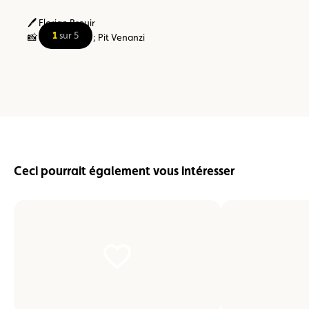
🖊️ Florian Brouir
1
sur 5
📸 Davy Delien ; Pit Venanzi
Ceci pourrait également vous intéresser