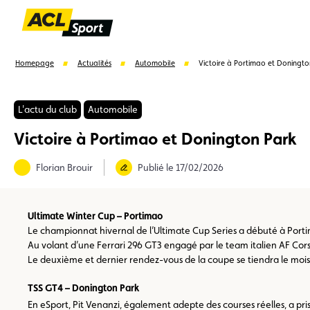
Homepage
Actualités
Automobile
Victoire à Portimao et Doningto
L'actu du club
Automobile
Victoire à Portimao et Donington Park
Suggestions
Florian Brouir
Publié le 17/02/2026
Formulaire licence
Championnats auto
Champion
Ultimate Winter Cup – Portimao
Le championnat hivernal de l’Ultimate Cup Series a débuté à Porti
Au volant d’une Ferrari 296 GT3 engagé par le team italien AF Cors
Le deuxième et dernier rendez-vous de la coupe se tiendra le mois 
TSS GT4 – Donington Park
En eSport, Pit Venanzi, également adepte des courses réelles, a pri