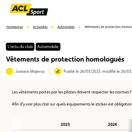
Homepage
Actualités
Automobile
Vêtements de protection homol
L'actu du club
Automobile
Vêtements de protection homologués
Suggestions
Josiane Majerus
Publié le 24/03/2023, modifié le 26/0
Formulaire licence
Championnats auto
Champion
Les vêtements portés par les pilotes doivent respecter les normes F
Afin d’y voir plus clair sur quels équipements le sticker est obliga
2023
2024