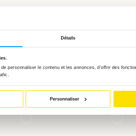
Détails
ies.
vous intéresser
e personnaliser le contenu et les annonces, d'offrir des fonctio
afic.
Personnaliser