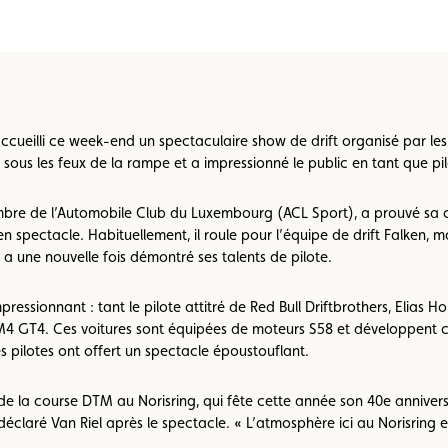
Championnats karting
Règlements
ueilli ce week-end un spectaculaire show de drift organisé par les R
sous les feux de la rampe et a impressionné le public en tant que pilo
mbre de l’Automobile Club du Luxembourg (ACL Sport), a prouvé sa c
pectacle. Habituellement, il roule pour l’équipe de drift Falken, mai
et a une nouvelle fois démontré ses talents de pilote.
essionnant : tant le pilote attitré de Red Bull Driftbrothers, Elias Hou
4 GT4. Ces voitures sont équipées de moteurs S58 et développent c
s pilotes ont offert un spectacle époustouflant.
 de la course DTM au Norisring, qui fête cette année son 40e anniver
déclaré Van Riel après le spectacle. « L’atmosphère ici au Norisring es