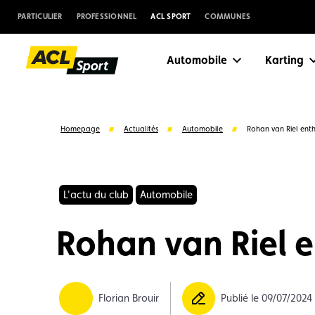
PARTICULIER
PROFESSIONNEL
ACL SPORT
COMMUNES
Automobile
Karting
Homepage
Actualités
Automobile
Rohan van Riel ent
L'actu du club
Automobile
Rohan van Riel 
Suggestions
Florian Brouir
Publié le 09/07/2024