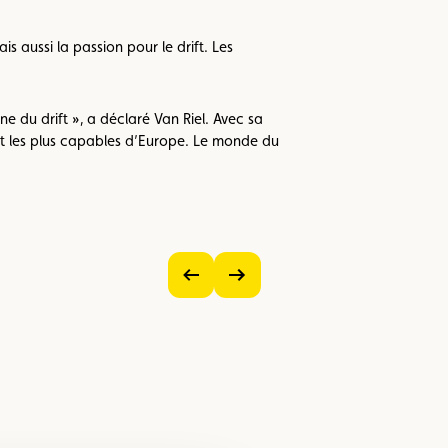
aussi la passion pour le drift. Les
 du drift », a déclaré Van Riel. Avec sa
rift les plus capables d’Europe. Le monde du
Voir
Voir
l’image
l’image
précédente
suivante