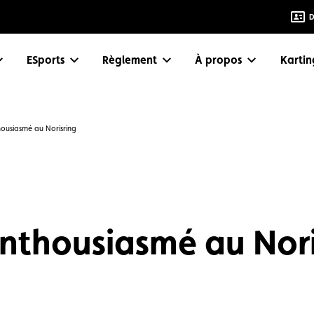
D
eSports
Règlement
À propos
Karti
housiasmé au Norisring
enthousiasmé au Nori