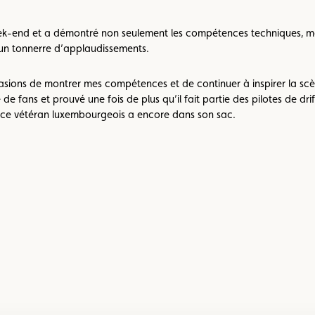
end et a démontré non seulement les compétences techniques, mais 
 un tonnerre d’applaudissements.
ions de montrer mes compétences et de continuer à inspirer la scène
 de fans et prouvé une fois de plus qu’il fait partie des pilotes de d
e ce vétéran luxembourgeois a encore dans son sac.
Voir
l’image
en
grand