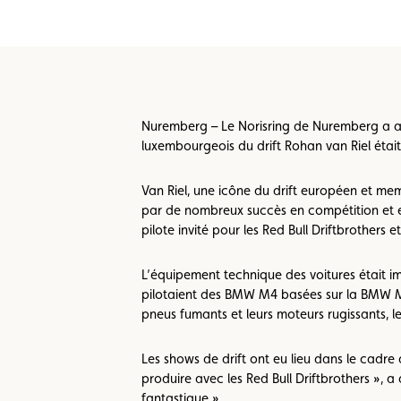
Formulaire licence
Championnats auto
Nuremberg – Le Norisring de Nuremberg a acc
luxembourgeois du drift Rohan van Riel était 
Van Riel, une icône du drift européen et me
par de nombreux succès en compétition et en s
pilote invité pour les Red Bull Driftbrothers 
L’équipement technique des voitures était impr
pilotaient des BMW M4 basées sur la BMW M
pneus fumants et leurs moteurs rugissants, le
Les shows de drift ont eu lieu dans le cadre
produire avec les Red Bull Driftbrothers », a 
fantastique ».