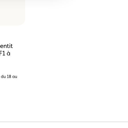
entit
F1 à
l du 18 au