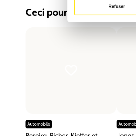
Refuser
Ceci pourrait également 
Automobile
Automob
Pereira, Richer, Kieffer et
Jonas 