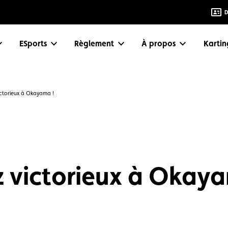
D
eSports
Règlement
À propos
Karti
ictorieux à Okayama !
z victorieux à Okaya
6