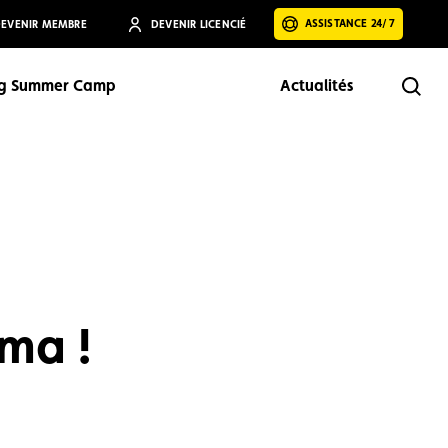
ASSISTANCE 24/7
EVENIR MEMBRE
DEVENIR LICENCIÉ
ng Summer Camp
Actualités
Rech
Rechercher
ma !