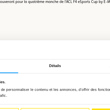
 retrouveront pour la quatrième manche de l’ACL F4 eSports Cup by E-
Voir
l’image
en
grand
Détails
ies.
e personnaliser le contenu et les annonces, d'offrir des fonctio
afic.