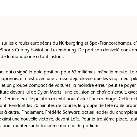
Championnats karting
Règlements
 sur les circuits européens du Nürburgring et Spa-Francorchamps, c
 eSports Cup by E-Motion Luxembourg. De part son dénivelé constant e
de la monoplace à tout instant.
, qui a signé la pole position pour 62 millièmes, mène la meute. La d
t japonais, et c’est avec une vitesse déjà élevée que les vingt-neuf 
et un groupe compact de voitures, la moindre erreur peut se payer
ture devant lui de Dylan Mertz ; une collision en chaîne s’ensuit, avec
 Derrière eux, le peloton ralentit pour éviter l’accrochage. Cette ac
ant. Pendant les 20 minutes de course, le groupe de tête roule prop
 à autre. Finalement, Frédéric Schwarz, actuel leader du championn
 ainsi une nouvelle victoire, devant Loïc. Pour la troisième place, tou
mes pour monter sur la troisième marche du podium.