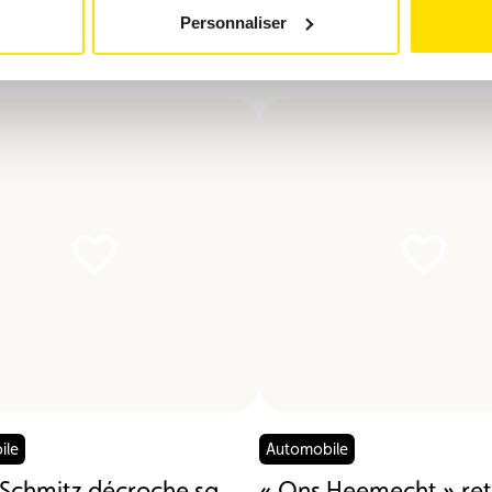
Personnaliser
vous intéresser
ile
Automobile
Schmitz décroche sa
« Ons Heemecht » ret