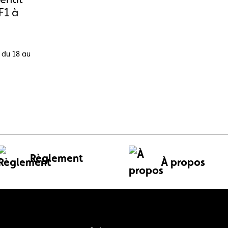
F1 à
l du 18 au
Règlement
À propos