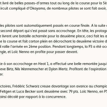
 livré de belles passes-d’armes tout au long de la course pour la 5èm
circuit compliqué d’Okayama, de nombreux pilotes se sont fait avoir, 
, les pilotes sont automatiquement passés en course finale. A la sui
e second départ qui s’est passé sans accrochage. En tête, les protag
e livrent une bataille acharnée pour la deuxième place, ceci fait les 
ute la course et fait carton plein en décrochant la deuxième victoire d
l rallie l’arrivée en 2ème position. Pendant longtemps, la P3 a été 
ingle, et Loïc Nenno en profite pour passer devant.
suite à son accrochage en Heat 1, a effectué une belle remontée jusq
ve Birtz, Nils Wannemacher et Dylan Mertz. Profitant de l’aspiration e
r.
ictoires, Frédéric Schwarz creuse davantage son avance au champion
 Feltgen et Luca Becker sont deuxième avec 79 pts. Loïc Nenno, en P5, 
insi décalé par rapport à la concurrence.