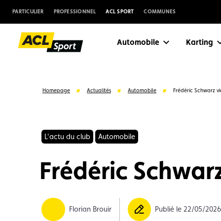
PARTICULIER
PROFESSIONNEL
ACL SPORT
COMMUNES
Automobile
Karting
Homepage
Actualités
Automobile
Frédéric Schwarz v
L'actu du club
Automobile
Frédéric Schwar
Suggestions
Florian Brouir
Publié le 22/05/202