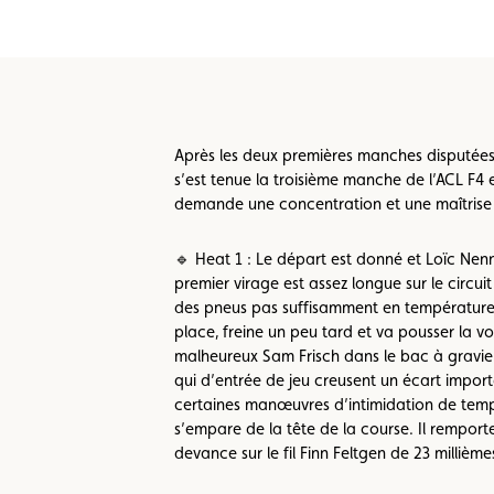
Formulaire licence
Championnats auto
Après les deux premières manches disputées
s’est tenue la troisième manche de l’ACL F4
demande une concentration et une maîtrise 
🔹 Heat 1 : Le départ est donné et Loïc Nenno
premier virage est assez longue sur le circui
des pneus pas suffisamment en température 
place, freine un peu tard et va pousser la voi
malheureux Sam Frisch dans le bac à gravier.
qui d’entrée de jeu creusent un écart import
certaines manœuvres d’intimidation de temps
s’empare de la tête de la course. Il remporte
devance sur le fil Finn Feltgen de 23 milliè