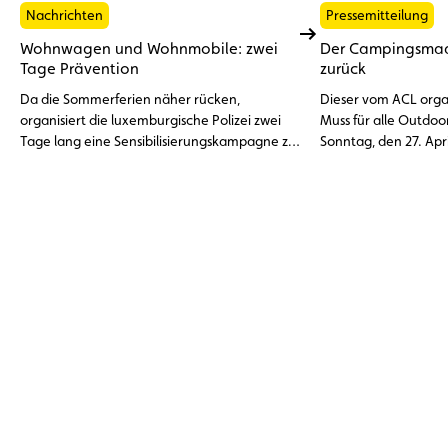
Nachrichten
Pressemitteilung
Wohnwagen und Wohnmobile: zwei
Der Campingsmaar
Tage Prävention
zurück
Da die Sommerferien näher rücken,
Dieser vom ACL organ
organisiert die luxemburgische Polizei zwei
Muss für alle Outdoo
Tage lang eine Sensibilisierungskampagne zu
Sonntag, den 27. April 2025 von 10 bis 18 
den Risiken, die mit der Überladung von
auf der Kartbahn de
Wohnwagen, Wohnmobilen und anderen
statt.
Freizeitfahrzeugen verbunden sind. Ziel ist es,
Gefahren im Straßenverkehr vorzubeugen
und die wichtigsten Sicherheits- und
Rechtsvorschriften in Erinnerung zu rufen.