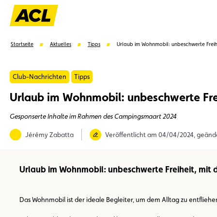
Startseite
Aktuelles
Tipps
Urlaub im Wohnmobil: unbeschwerte Freih
Club-Nachrichten
Tipps
Urlaub im Wohnmobil: unbeschwerte Fre
Vorschläge
Gesponserte Inhalte im Rahmen des Campingsmaart 2024
Mitglied
Mitgliedervorteile
Vignetten
Umwel
Jérémy Zabatta
Veröffentlicht am 04/04/2024, geänd
Urlaub im Wohnmobil: unbeschwerte Freiheit, mit
Das Wohnmobil ist der ideale Begleiter, um dem Alltag zu entfli