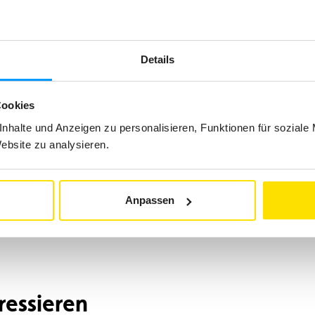
erladenen Fahrzeug verboten. Die Toleranzgrenzen und die Höhe der 
z kann bereits eine Überladung von nur 3 % ein Gerichtsverfahren nac
boten, in einem fahrenden Wohnwagen mitzufahren. In Wohnmobilen dü
Details
Cookies
nhalte und Anzeigen zu personalisieren, Funktionen für soziale
Website zu analysieren.
Anpassen
ressieren