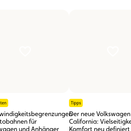
hten
Tipps
windigkeitsbegrenzungen
Der neue Volkswagen
tobahnen für
California: Vielseitigk
agen und Anhänger
Komfort neu definiert