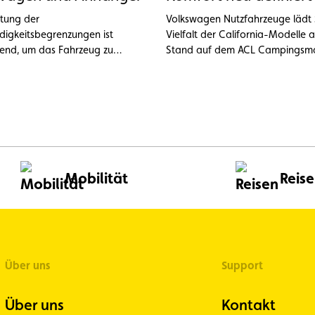
ltung der
Volkswagen Nutzfahrzeuge lädt S
igkeitsbegrenzungen ist
Vielfalt der California-Modelle 
end, um das Fahrzeug zu
Stand auf dem ACL Campingsm
en und Unfälle zu vermeiden.
27. April zu entdecken. Entdecke
diesem Jahr den brandneuen Cal
noch flexibler, moderner und ide
Abenteuer ebenso wie für den Al
Erhältlich in den Varianten Bea
Coast und Ocean.
Mobilität
Reis
Über uns
Support
Über uns
Kontakt