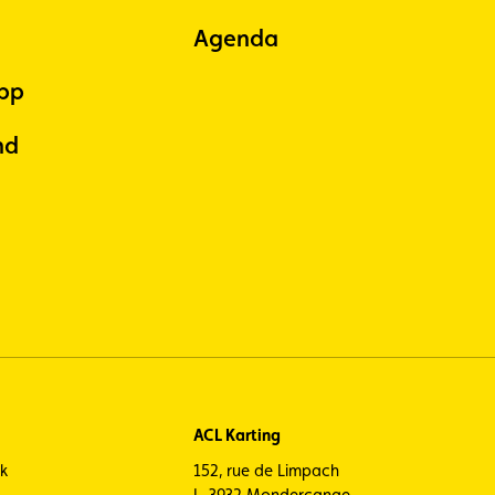
Agenda
pp
nd
ACL Karting
ck
152, rue de Limpach
L-3932 Mondercange