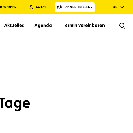
PANNENHILFE 24/7
DE
ED WERDEN
MYACL
Aktuelles
Agenda
Termin vereinbaren
Rech
Suchen
Tage