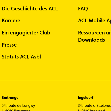
Die Geschichte des ACL
FAQ
Karriere
ACL Mobile A
Ein engagierter Club
Ressourcen u
Downloads
Presse
Statuts ACL Asbl
Bertrange
Ingeldorf
54, route de Longwy
34, route d'Ettelbru
L-8080 Bertrange
L-9160 Ingeldorf