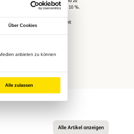
Bußgelder variieren jedoch von Land zu
h sich ziehen, in Luxemburg sind es 10 %.
rfen während der Fahrt nur Sitze mit
Über Cookies
 Medien anbieten zu können
Alle zulassen
Alle Artikel anzeigen