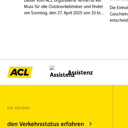
Dieser vom ACL organisierte Termin ist ein
Muss für alle Outdoorliebhaber und findet
Die Einha
am Sonntag, den 27. April 2025 von 10 bis
Geschwind
18 Uhr auf der Kartbahn des ACL in
entscheid
Mondercange statt.
beherrsch
Assistenz
Ich möchte
den Verkehrsstatus erfahren