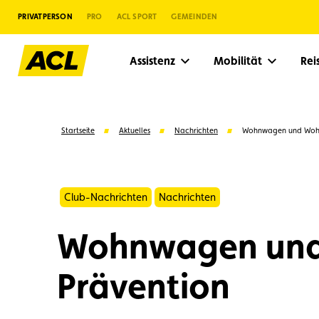
PRIVATPERSON
PRO
ACL SPORT
GEMEINDEN
Assistenz
Mobilität
Re
Startseite
Aktuelles
Nachrichten
Wohnwagen und Wohnm
Club-Nachrichten
Nachrichten
Wohnwagen und 
Prävention
Vorschläge