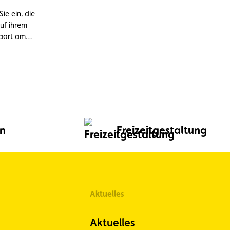
ie ein, die
auf ihrem
aart am
n Sie in
ifornia –
al für
ltag.
ch Camper,
en
Freizeitgestaltung
Aktuelles
Aktuelles