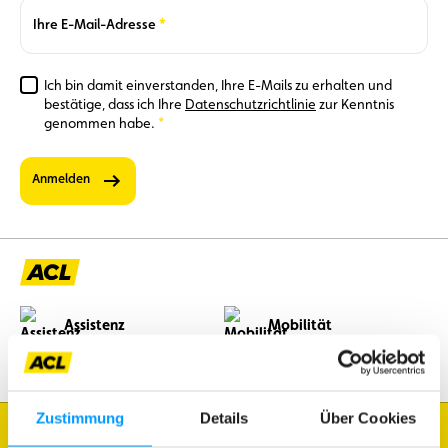
Required
Ihre E-Mail-Adresse
Ich bin damit einverstanden, Ihre E-Mails zu erhalten und
bestätige, dass ich Ihre
Datenschutzrichtlinie
zur Kenntnis
Required
genommen habe.
Anmelden
Assistenz
Mobilität
Reisen
Freizeitgestaltung
Zustimmung
Details
Über Cookies
Ich möchte