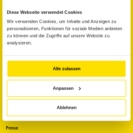
den Verkehrsstatus erfahren
Diese Webseite verwendet Cookies
mein Fahrzeug diagnostizieren lassen
Wir verwenden Cookies, um Inhalte und Anzeigen zu
personalisieren, Funktionen für soziale Medien anbieten
meine Mitgliedsvorteile kennen lernen
zu können und die Zugriffe auf unsere Website zu
in den Urlaub fahren
analysieren.
die Newsletter abonnieren
Alle zulassen
Über uns
Support
Über uns
Kontakt
Anpassen
Die Geschichte des ACL
FAQ
Ablehnen
Karriere
ACL Mobile App
Ein engagierter Club
Ressourcen und Downloads
Presse