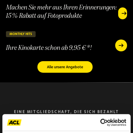
Yangtze
1.999
Machen Sie mehr aus Ihren Erinnerungen:
ab
€
1.999
15 % Rabatt auf Fotoprodukte
Machen
€
Sie
Machen
mehr
Sie
aus
mehr
MONTHLY HITS
23 verbleibende Tage
LAUFEND
Ihren
aus
Erinner
Ihre Kinokarte schon ab 9,95 €*!
Ihren
Ihre
15 %
Erinnerungen:
Kinokart
Ihre
Rabatt
schon
15 %
Kinokarte
auf
ab
Rabatt
schon
Fotopr
Alle unsere Angebote
9,95
auf
ab
€*!
Fotoprodukte
9,95
€*!
EINE MITGLIEDSCHAFT, DIE SICH BEZAHLT
MACHT
Pause