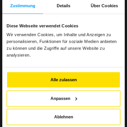
Zustimmung
Details
Über Cookies
< 1 Min.
Denn die Nutzung des Clubs muss einfach, schnell und
Diese Webseite verwendet Cookies
mühelos sein.
Wir verwenden Cookies, um Inhalte und Anzeigen zu
personalisieren, Funktionen für soziale Medien anbieten
zu können und die Zugriffe auf unsere Website zu
analysieren.
> 500 € Ersparnis
Ausgewählte Angebote zur Stärkung Ihrer Kaufkraft
Alle zulassen
> 10 Partner
Anpassen
Eine Auswahl renommierter Marken in Luxemburg, die
Ihnen zuverlässige und unverzichtbare Vorteile
garantieren.
Ablehnen