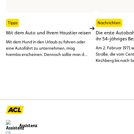
Tipps
Nachrichten
Mit dem Auto und Ihrem Haustier reisen
Die erste Autoba
ihr 54-jähriges B
Mit dem Hund in den Urlaub zu fahren oder
Am 2. Februar 1971 w
eine Autofahrt zu unternehmen, mag
Straße, die vom Cen
harmlos erscheinen. Dennoch sollte man den
Kirchberg bis nach S
Transport eines Haustieres in einem Fahrzeug
offiziell als erste Au
nicht auf die leichte Schulter nehmen.
Großherzogtums Lux
Zwischen gesetzlichen Anforderungen und
Sicherheitsvorkehrungen gibt es einiges zu
beachten, damit Sie mit Ihrem vierbeinigen
Begleiter unbeschwert verreisen können.
Assistenz