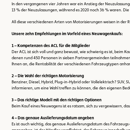
In den vergangenen vier Jahren war ein Anstieg der Neuzulassunge
13 % der Neuzulassungen, während es 2020 noch 36 % waren. Die Un
All diese verschiedenen Arten von Motorisierungen weisen in der 
Unsere zehn Empfehlungen im Vorfeld eines Neuwagenkaufs:
1 – Kompetenzen des ACL für die Mitglieder
Der ACL ist sich voll und ganz bewusst, wie schwierig es ist, bei
denen rund 450 Personen in sieben Partnergemeinden teilnahmen. 
Ihnen an, die Rentabilität der verschiedenen Fahrzeugtypen anha
2 – Die Wahl der richtigen Motorisierung
Benziner, Diesel, Hybrid, Plug-in-Hybrid oder Vollelektrisch? SUV
informieren, um eine Wahl treffen zu können, die den eigenen Bed
3 – Das richtige Modell mit den richtigen Optionen
Beim Kauf eines Neuwagens ist es ratsam, sich zu vergewissern, d
4 – Das genaue Auslieferungsdatum angeben
Es ist auch wichtig, das genaue Auslieferungsdatum des Fahrzeug
angegeben, ist der Händler verpflichtet, das Fahrzeug innerhalb v