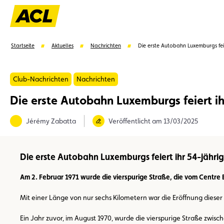
Startseite
Aktuelles
Nachrichten
Die erste Autobahn Luxemburgs feie
Club-Nachrichten
Nachrichten
Die erste Autobahn Luxemburgs feiert ih
Vorschläge
Jérémy Zabatta
Veröffentlicht am 13/03/2025
Mitglied
Mitgliedervorteile
Vignetten
Umwel
Die erste Autobahn Luxemburgs feiert ihr 54-jähri
Am 2. Februar 1971 wurde die vierspurige Straße, die vom Centre
Mit einer Länge von nur sechs Kilometern war die Eröffnung dieser
Ein Jahr zuvor, im August 1970, wurde die vierspurige Straße zwis