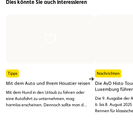
Dies könnte Sie auch interessieren
Tipps
Nachrichten
Mit dem Auto und Ihrem Haustier reisen
Die AvD Histo Tou
Luxemburg führe
Mit dem Hund in den Urlaub zu fahren oder
Die 9. Ausgabe der A
eine Autofahrt zu unternehmen, mag
6. bis 8. August 2025 
harmlos erscheinen. Dennoch sollte man den
Rennen für klassische
Transport eines Haustieres in einem Fahrzeug
legendären Strecken
nicht auf die leichte Schulter nehmen.
ausgetragen wird, mi
Zwischen gesetzlichen Anforderungen und
Die Anmeldungen für
Sicherheitsvorkehrungen gibt es einiges zu