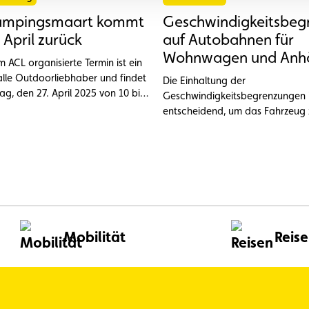
ampingsmaart kommt
Geschwindigkeitsbeg
 April zurück
auf Autobahnen für
Wohnwagen und Anh
m ACL organisierte Termin ist ein
alle Outdoorliebhaber und findet
Die Einhaltung der
 27. April 2025 von 10 bis
Geschwindigkeitsbegrenzungen i
f der Kartbahn des ACL in
entscheidend, um das Fahrzeug 
nge statt.
beherrschen und Unfälle zu ver
Mobilität
Reis