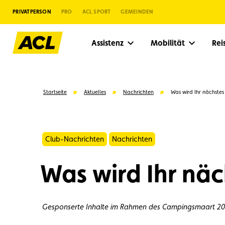
PRIVATPERSON
PRO
ACL SPORT
GEMEINDEN
Assistenz
Mobilität
Re
Startseite
Aktuelles
Nachrichten
Was wird Ihr nächstes 
Club-Nachrichten
Nachrichten
Was wird Ihr näch
Gesponserte Inhalte im Rahmen des
Campingsmaart 20
Vorschläge