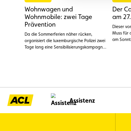
Wohnwagen und
Der C
Wohnmobile: zwei Tage
am 27.
Prävention
Dieser vo
Muss für 
Da die Sommerferien näher rücken,
am Sonntag, den
organisiert die luxemburgische Polizei zwei
18 Uhr au
Tage lang eine Sensibilisierungskampagne
Monderca
zu den Risiken, die mit der Überladung von
Wohnwagen, Wohnmobilen und anderen
Freizeitfahrzeugen verbunden sind. Ziel ist
es, Gefahren im Straßenverkehr
vorzubeugen und die wichtigsten
Sicherheits- und Rechtsvorschriften in
Erinnerung zu rufen.
Assistenz