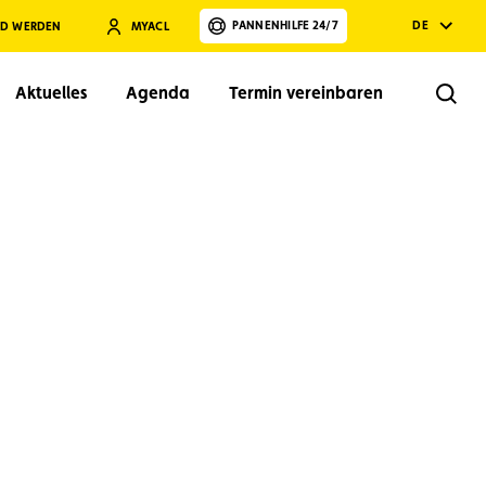
PANNENHILFE 24/7
DE
ED WERDEN
MYACL
Aktuelles
Agenda
Termin vereinbaren
Rech
Suchen