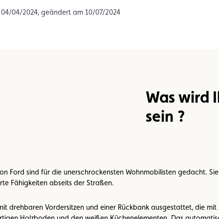
n
Umweltplakette
Kaufvertrag
m 04/04/2024, geändert am 10/07/2024
Was wird I
sein ?
on Ford sind für die unerschrockensten Wohnmobilisten gedacht. Sie
te Fähigkeiten abseits der Straßen.
 mit drehbaren Vordersitzen und einer Rückbank ausgestattet, die mi
ertigen Holzboden und den weißen Küchenelementen. Das automatisc