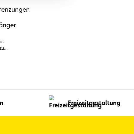
renzungen
änger
st
zu
meiden.
en
Freizeitgestaltung