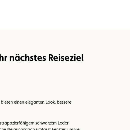
hr nächstes Reiseziel
 bieten einen eleganten Look, bessere
t strapazierfähigem schwarzem Leder
he Neigungsdach umfasst Fenster, um viel