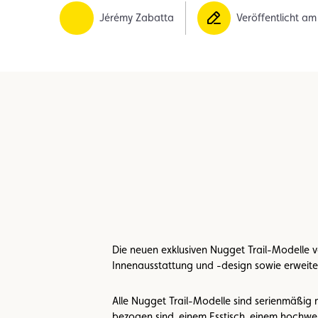
Mitglied
Mitgliedervorteile
Vignette
Jérémy Zabatta
Veröffentlicht a
Die neuen exklusiven Nugget Trail-Modelle v
Innenausstattung und -design sowie erweiter
Alle Nugget Trail-Modelle sind serienmäßig
bezogen sind, einem Esstisch, einem hochw