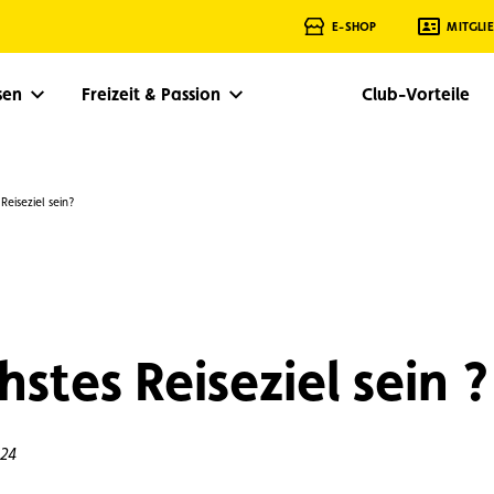
E-SHOP
MITGLI
isen
Freizeit & Passion
Club-Vorteile
Reiseziel sein?
stes Reiseziel sein ?
24