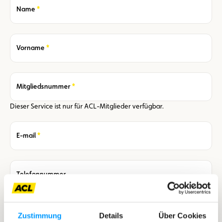
Required
Name
Required
Vorname
Required
Mitgliedsnummer
Dieser Service ist nur für ACL-Mitglieder verfügbar.
Required
E-mail
Telefonnummer
Ich habe
die Allgemeinen Geschäftsbedingungen
des ACL
gelesen und akzeptiere sie.
Zustimmung
Details
Über Cookies