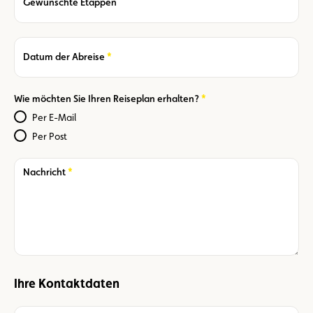
Gewünschte Etappen
Required
Datum der Abreise
Required
Wie möchten Sie Ihren Reiseplan erhalten?
Per E-Mail
Per Post
Required
Nachricht
Ihre Kontaktdaten