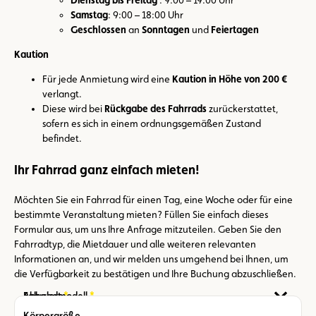
Samstag
: 9:00 – 18:00 Uhr
Geschlossen
an
Sonntagen
und
Feiertagen
Kaution
Für jede Anmietung wird eine
Kaution in Höhe von 200 €
verlangt.
Diese wird bei
Rückgabe des Fahrrads
zurückerstattet,
sofern es sich in einem ordnungsgemäßen Zustand
befindet.
Ihr Fahrrad ganz einfach mieten!
Möchten Sie ein Fahrrad für einen Tag, eine Woche oder für eine
bestimmte Veranstaltung mieten? Füllen Sie einfach dieses
Formular aus, um uns Ihre Anfrage mitzuteilen. Geben Sie den
Fahrradtyp, die Mietdauer und alle weiteren relevanten
Informationen an, und wir melden uns umgehend bei Ihnen, um
die Verfügbarkeit zu bestätigen und Ihre Buchung abzuschließen.
Required
Required
Abholort
Fahrradmodell
Körpergröße