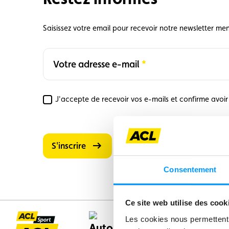
Formulaire licence
Championnats auto
Saisissez votre email pour recevoir notre newsletter men
Votre adresse e-mail
Required
J'accepte de recevoir vos e-mails et confirme avoi
Required
S'inscrire
Consentement
Ce site web utilise des cook
Les cookies nous permettent d
Automobile