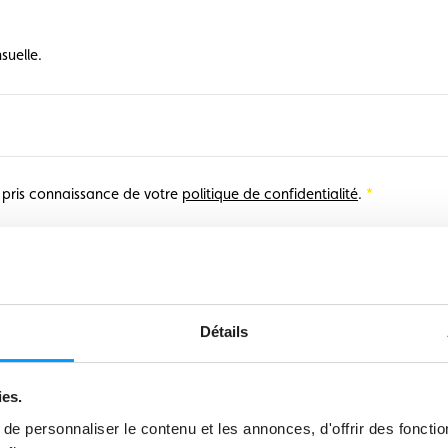
Championnats karting
Règlements
suelle.
r pris connaissance de votre
politique de confidentialité
.
Détails
ies.
e personnaliser le contenu et les annonces, d'offrir des fonctio
Karting
eSports