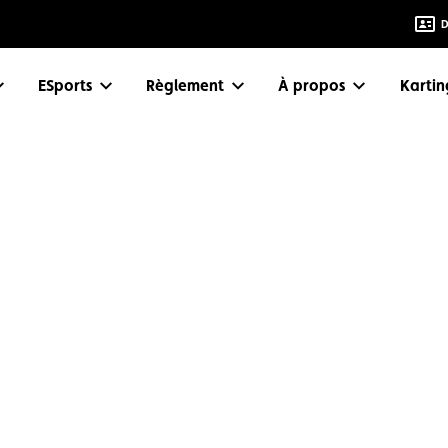
D
eSports
Règlement
À propos
Karti