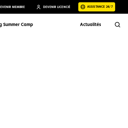
ASSISTANCE 24/7
EVENIR MEMBRE
DEVENIR LICENCIÉ
ng Summer Camp
Actualités
Rech
Rechercher