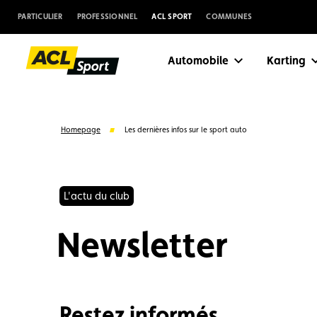
PARTICULIER
PROFESSIONNEL
ACL SPORT
COMMUNES
Automobile
Karting
Homepage
Les dernières infos sur le sport auto
L'actu du club
Newsletter
Suggestions
Restez informés