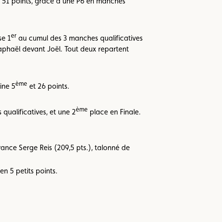
e 51 points, grâce à une P6 en manches
er
se 1
au cumul des 3 manches qualificatives
 Raphaël devant Joël. Tout deux repartent
ème
ine 5
et 26 points.
ème
qualificatives, et une 2
place en Finale.
ance Serge Reis (209,5 pts.), talonné de
en 5 petits points.