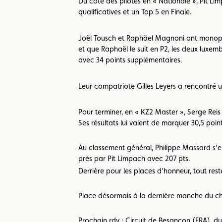
Du côté des pilotes en « Nationale », Pit L
qualificatives et un Top 5 en Finale.
Joël Tousch et Raphäel Magnoni ont monopol
et que Raphaël le suit en P2, les deux luxemb
avec 34 points supplémentaires.
Leur compatriote Gilles Leyers a rencontré 
Pour terminer, en « KZ2 Master », Serge Reis
Ses résultats lui valent de marquer 30,5 point
Au classement général, Philippe Massard s’e
près par Pit Limpach avec 207 pts.
Derrière pour les places d’honneur, tout rest
Place désormais à la dernière manche du c
Prochain rdv : Circuit de Besançon (FRA), du