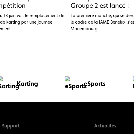
pétition
Groupe 2 est lancé !
u 13 juin voit le remplacement de
La première manche, qui se dér
 de karting par une journée
le cadre de la IAME Benelux, s’e
ement.
Mariembourg.
Karting
eSports
Support
Actualités