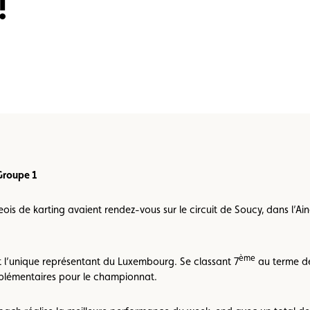
!
Championnats karting
Règlements
5
Groupe 1
ois de karting avaient rendez-vous sur le circuit de Soucy, dans l’A
ème
it l’unique représentant du Luxembourg. Se classant 7
au terme de
pplémentaires pour le championnat.