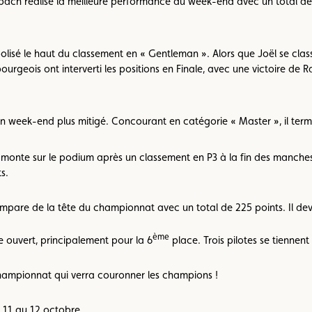
impach réalise la meilleure performance du week-end avec un total d
isé le haut du classement en « Gentleman ». Alors que Joël se clas
ourgeois ont interverti les positions en Finale, avec une victoire de
un week-end plus mitigé. Concourant en catégorie « Master », il term
 monte sur le podium après un classement en P3 à la fin des manches 
s.
mpare de la tête du championnat avec un total de 225 points. Il dev
ème
e ouvert, principalement pour la 6
place. Trois pilotes se tiennent 
hampionnat qui verra couronner les champions !
 11 au 12 octobre.