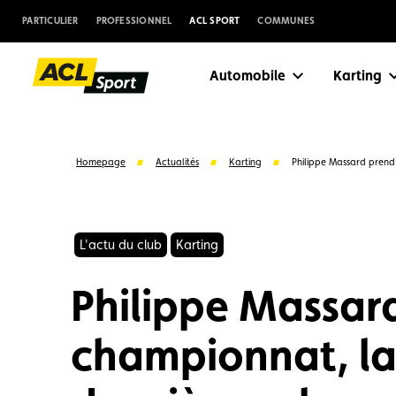
PARTICULIER
PROFESSIONNEL
ACL SPORT
COMMUNES
Automobile
Karting
Homepage
Actualités
Karting
Philippe Massard prend 
L'actu du club
Karting
Philippe Massard
championnat, la 
Suggestions