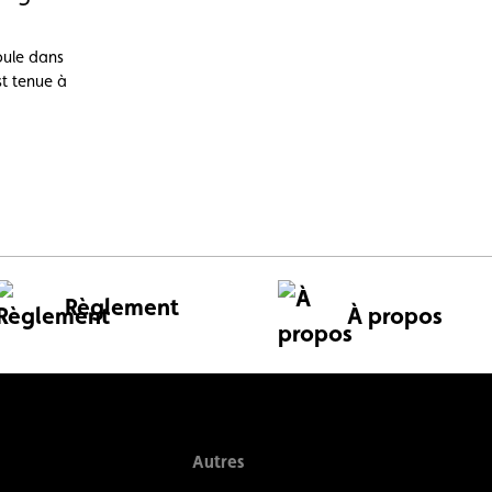
oule dans
st tenue à
Règlement
À propos
Autres