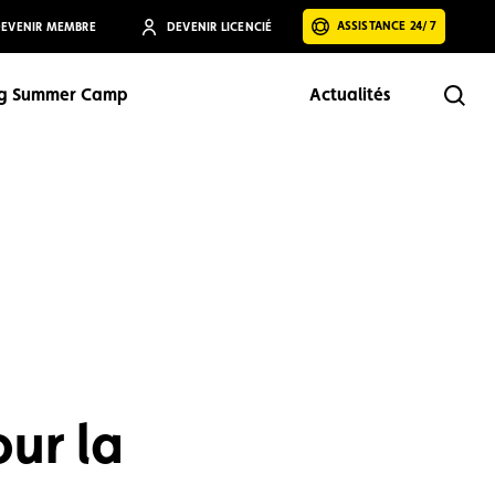
ASSISTANCE 24/7
EVENIR MEMBRE
DEVENIR LICENCIÉ
ng Summer Camp
Actualités
Rech
Rechercher
our la