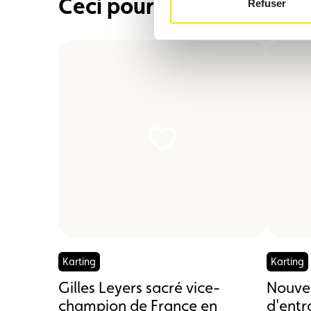
Ceci pourrait également 
Refuser
Karting
Karting
Gilles Leyers sacré vice-
Nouvel
champion de France en
d'entr