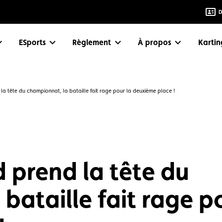
D
eSports
Règlement
À propos
Karti
la tête du championnat, la bataille fait rage pour la deuxième place !
 prend la tête du
bataille fait rage p