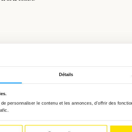
Voir
l’image
en
grand
Détails
ies.
e personnaliser le contenu et les annonces, d'offrir des fonctio
afic.