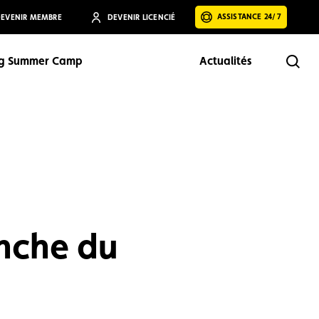
ASSISTANCE 24/7
EVENIR MEMBRE
DEVENIR LICENCIÉ
ng Summer Camp
Actualités
Rech
Rechercher
nche du