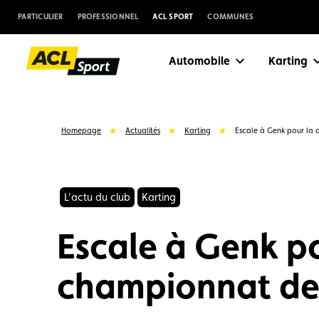
PARTICULIER
PROFESSIONNEL
ACL SPORT
COMMUNES
Automobile
Karting
Homepage
Actualités
Karting
Escale à Genk pour la
L'actu du club
Karting
Escale à Genk p
championnat de
Suggestions