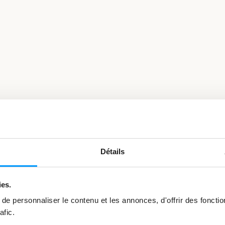
Voir
l’image
en
Détails
grand
ies.
e personnaliser le contenu et les annonces, d'offrir des fonctio
afic.