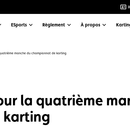
D
eSports
Règlement
À propos
Karti
 quatrième manche du championnat de karting
our la quatrième ma
 karting