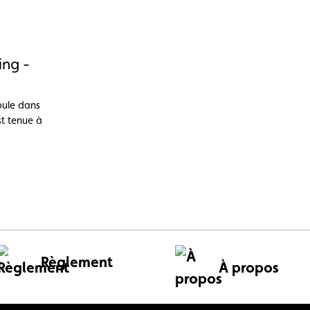
ing -
oule dans
st tenue à
Règlement
À propos