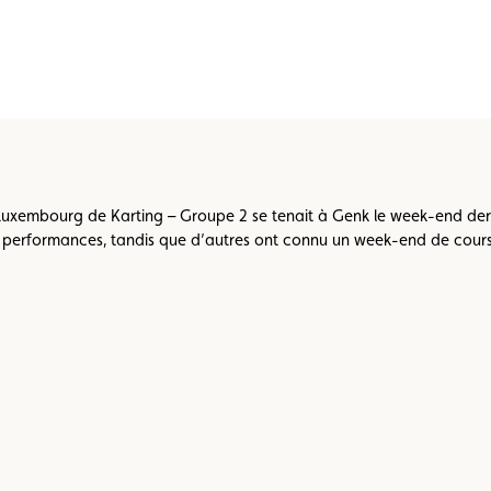
Championnats karting
Règlements
embourg de Karting – Groupe 2 se tenait à Genk le week-end dernie
urs performances, tandis que d’autres ont connu un week-end de cour